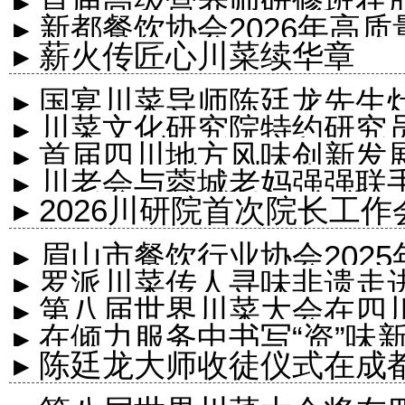
▸ 首届高级营养师研修班在
利召开
▸ 新都餐饮协会2026年高
▸ 薪火传匠心川菜续华章
▸ 国宴川菜导师陈廷龙先生
▸ 川菜文化研究院特约研
▸ 首届四川地方风味创新发
▸ 川老会与蓉城老妈强强联
▸ 2026川研院首次院长工
▸ 眉山市餐饮行业协会202
▸ 罗派川菜传人寻味非遗走进
▸ 第八届世界川菜大会在四
艺”的匠心之...
▸ 在倾力服务中书写“资”味
▸ 陈廷龙大师收徒仪式在成