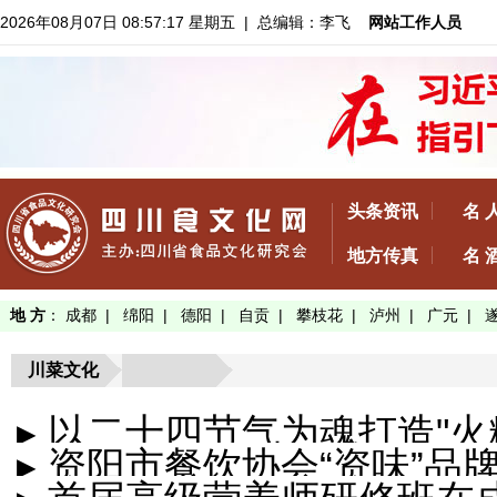
2026年08月07日 08:57:18 星期五
| 总编辑：李飞
网站工作人员
头条资讯
名 
地方传真
名 
地 方
：
成都
|
绵阳
|
德阳
|
自贡
|
攀枝花
|
泸州
|
广元
|
川菜文化
▸ 以二十四节气为魂打造"火糊
▸ 资阳市餐饮协会“资味”