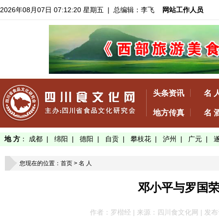
2026年08月07日 07:12:21 星期五
| 总编辑：李飞
网站工作人员
头条资讯
名 
地方传真
名 
地 方
：
成都
|
绵阳
|
德阳
|
自贡
|
攀枝花
|
泸州
|
广元
|
您现在的位置：
首页
>
名 人
邓小平与罗国
作者：罗楷经 | 来源：四川食文化网 | 发布于：20