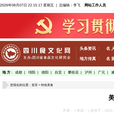
2026年08月07日 22:15:18 星期五
| 总编辑：李飞
网站工作人员
头条资讯
名 
地方传真
名 
地 方
：
成都
|
绵阳
|
德阳
|
自贡
|
攀枝花
|
泸州
|
广元
|
您现在的位置：
首页
>
特色美食
作者： | 来源： | 发布于：2021-11