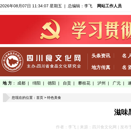
2026年08月07日 11:34:08 星期五
| 总编辑：李飞
网站工作人员
头条资讯
名 
地方传真
名 
地 方
：
成都
|
绵阳
|
德阳
|
自贡
|
攀枝花
|
泸州
|
广元
|
您现在的位置：
首页
>
特色美食
滋味
作者：李飞 | 来源：四川食文化网 | 发布于：202