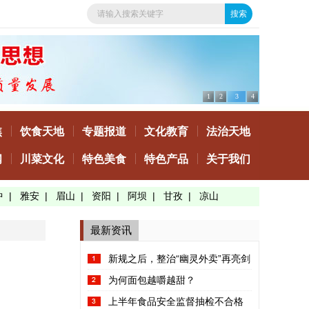
1
2
3
4
焦
饮食天地
专题报道
文化教育
法治天地
闻
川菜文化
特色美食
特色产品
关于我们
中
|
雅安
|
眉山
|
资阳
|
阿坝
|
甘孜
|
凉山
最新资讯
新规之后，整治“幽灵外卖”再亮剑
为何面包越嚼越甜？
上半年食品安全监督抽检不合格