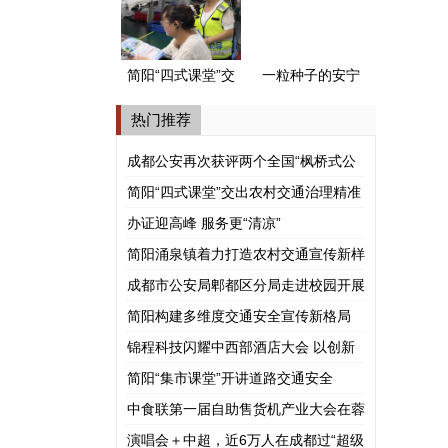
式公安派出所”
简阳“四式课堂”交
一粒种子的安宁
出农村交通治理
河谷之旅
热门推荐
精准答卷
成都公安再次获评两个全国“枫桥式公
安派出所”
简阳“四式课堂”交出农村交通治理精准
答卷
办证迎高峰 服务更“清凉”
简阳涌泉镇着力打造农村交通宣传新样
板
成都市公安局郫都区分局走进校园开展
涉外法治宣讲
简阳构建多维度交通安全宣传新格局
锦程科技闪耀中西部酒店大会 以创新
模式赋能酒旅产业共赢
简阳“集市课堂”开讲道路交通安全
中食联第一届自助售货机产业大会在蓉
举行
演唱会＋中超，近6万人在成都过“超级