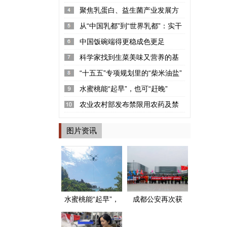
率2.22%
聚焦乳蛋白、益生菌产业发展方
向 “可感知高品质探寻荟”呼和浩...
从“中国乳都”到“世界乳都”：实干
铸就的产业丰碑
中国饭碗端得更稳成色更足
科学家找到生菜美味又营养的基
因密码
“十五五”专项规划里的“柴米油盐”
水蜜桃能“起早”，也可“赶晚”
农业农村部发布禁限用农药及禁
停用兽药名录
图片资讯
水蜜桃能“起早”，
成都公安再次获
也可“赶晚”
评两个全国“枫桥