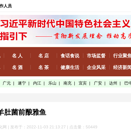
作人员
讯
名 人
名 店
食话食说
市场监督
行业聚
真
名 酒
名 茶
健康生活
企业风采
经济新
|
广元
|
遂宁
|
内江
|
乐山
|
南充
|
宜宾
|
广安
|
达州
|
巴
羊肚菌前酿雅鱼
 发布于：2022-11-03 21:13:27 | 点击量：50
449