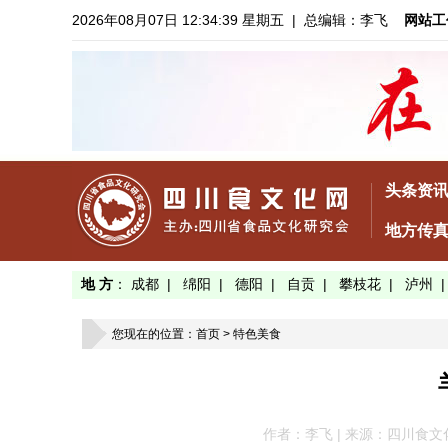
2026年08月07日 12:34:40 星期五
| 总编辑：李飞
网站工
头条资
地方传
地 方
：
成都
|
绵阳
|
德阳
|
自贡
|
攀枝花
|
泸州
您现在的位置：
首页
>
特色美食
作者：李飞 | 来源：四川食文化网 |