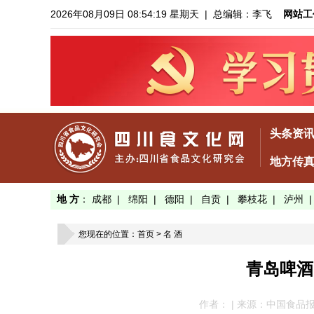
2026年08月09日 08:54:19 星期天
| 总编辑：李飞
网站工
头条资
地方传
地 方
：
成都
|
绵阳
|
德阳
|
自贡
|
攀枝花
|
泸州
您现在的位置：
首页
>
名 酒
青岛啤酒
作者： | 来源：中国食品报 | 