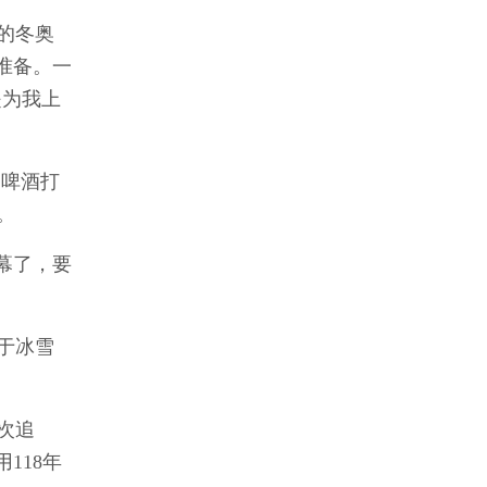
的冬奥
准备。一
是为我上
岛啤酒打
。
幕了，要
于冰雪
次追
118年