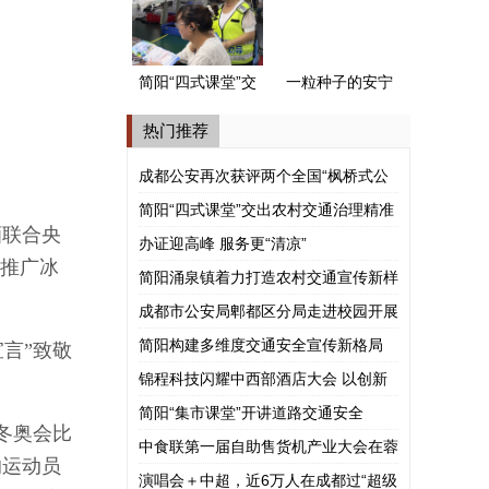
式公安派出所”
简阳“四式课堂”交
一粒种子的安宁
出农村交通治理
河谷之旅
热门推荐
精准答卷
成都公安再次获评两个全国“枫桥式公
安派出所”
简阳“四式课堂”交出农村交通治理精准
酒联合央
答卷
办证迎高峰 服务更“清凉”
，推广冰
简阳涌泉镇着力打造农村交通宣传新样
板
成都市公安局郫都区分局走进校园开展
涉外法治宣讲
简阳构建多维度交通安全宣传新格局
言”致敬
锦程科技闪耀中西部酒店大会 以创新
模式赋能酒旅产业共赢
简阳“集市课堂”开讲道路交通安全
冬奥会比
中食联第一届自助售货机产业大会在蓉
的运动员
举行
演唱会＋中超，近6万人在成都过“超级