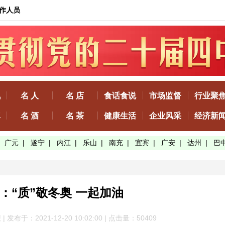
作人员
讯
名 人
名 店
食话食说
市场监督
行业聚
真
名 酒
名 茶
健康生活
企业风采
经济新
|
广元
|
遂宁
|
内江
|
乐山
|
南充
|
宜宾
|
广安
|
达州
|
巴
：“质”敬冬奥 一起加油
发布于：2021-12-20 10:02:00 | 点击量：50
409