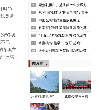
率2.22%
聚焦乳蛋白、益生菌产业发展方
时50
向 “可感知高品质探寻荟”呼和浩...
从“中国乳都”到“世界乳都”：实干
连线奥运
铸就的产业丰碑
中国饭碗端得更稳成色更足
科学家找到生菜美味又营养的基
的“冬奥
因密码
“十五五”专项规划里的“柴米油盐”
叹不已；
水蜜桃能“起早”，也可“赶晚”
的冬奥主
农业农村部发布禁限用农药及禁
的“冰雪
停用兽药名录
图片资讯
水蜜桃能“起早”，
成都公安再次获
也可“赶晚”
评两个全国“枫桥