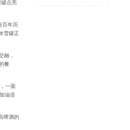
雪罐点亮
周末”
有百年历
冰雪罐正
交融，
的餐
场，一面
的加油语
岛啤酒的