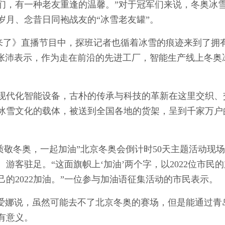
们，有一种老友重逢的温馨。”对于冠军们来说，冬奥冰
岁月、念昔日同袍战友的“冰雪老友罐”。
来了》直播节目中，探班记者也循着冰雪的痕迹来到了拥
师张沛表示，作为走在前沿的先进工厂，智能生产线上冬奥
现代化智能设备，古朴的传承与科技的革新在这里交织、
冰雪文化的载体，被送到全国各地的货架，呈到千家万户
质敬冬奥，一起加油”北京冬奥会倒计时50天主题活动现
游客驻足。“这面旗帜上‘加油’两个字，以2022位市民
己的2022加油。”一位参与加油语征集活动的市民表示。
爱娜说，虽然可能去不了北京冬奥的赛场，但是能通过青
有意义。