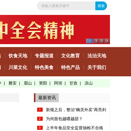
1
2
3
4
焦
饮食天地
专题报道
文化教育
法治天地
闻
川菜文化
特色美食
特色产品
关于我们
中
|
雅安
|
眉山
|
资阳
|
阿坝
|
甘孜
|
凉山
最新资讯
新规之后，整治“幽灵外卖”再亮剑
为何面包越嚼越甜？
上半年食品安全监督抽检不合格