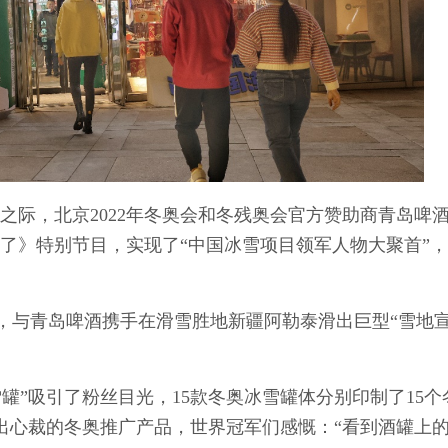
天之际，北京2022年冬奥会和冬残奥会官方赞助商青岛啤
了》特别节目，实现了“中国冰雪项目领军人物大聚首”
与青岛啤酒携手在滑雪胜地新疆阿勒泰滑出巨型“雪地宣
”吸引了粉丝目光，15款冬奥冰雪罐体分别印制了15个
出心裁的冬奥推广产品，世界冠军们感慨：“看到酒罐上