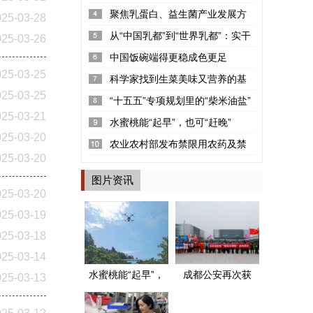
率2.22%
聚焦乳蛋白、益生菌产业发展方
025-03-28
向 “可感知高品质探寻荟”呼和浩...
从“中国乳都”到“世界乳都”：实干
025-03-26
铸就的产业丰碑
中国饭碗端得更稳成色更足
025-03-25
科学家找到生菜美味又营养的基
025-03-25
因密码
“十五五”专项规划里的“柴米油盐”
025-03-21
水蜜桃能“起早”，也可“赶晚”
025-03-20
农业农村部发布禁限用农药及禁
025-03-20
停用兽药名录
图片资讯
025-03-20
025-03-19
025-03-18
025-03-14
水蜜桃能“起早”，
成都公安再次获
025-03-13
也可“赶晚”
评两个全国“枫桥