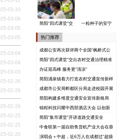
025-03-12
式公安派出所”
025-03-10
025-03-09
简阳“四式课堂”交
一粒种子的安宁
025-03-05
出农村交通治理
河谷之旅
热门推荐
025-03-05
精准答卷
成都公安再次获评两个全国“枫桥式公
025-03-04
安派出所”
简阳“四式课堂”交出农村交通治理精准
025-03-04
答卷
办证迎高峰 服务更“清凉”
025-03-03
简阳涌泉镇着力打造农村交通宣传新样
025-02-26
板
成都市公安局郫都区分局走进校园开展
025-02-26
涉外法治宣讲
简阳构建多维度交通安全宣传新格局
025-02-26
锦程科技闪耀中西部酒店大会 以创新
025-02-25
模式赋能酒旅产业共赢
简阳“集市课堂”开讲道路交通安全
025-02-25
中食联第一届自助售货机产业大会在蓉
025-02-20
举行
演唱会＋中超，近6万人在成都过“超级