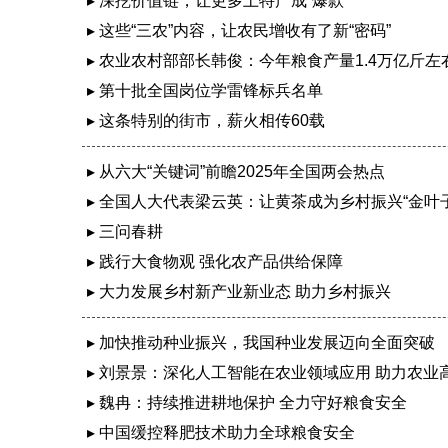
▸ 深挖价值链，让更多土特产成“爆款”
▸ 这些“三农”内容，让农民增收有了新“密码”
▸ 农业农村部部长韩俊：今年粮食产量1.4万亿斤左右
▸ 第十批全国岗位学雷锋标兵名单
▸ 这条特别的街市，薪火相传60载
▸ 从六大“关键词”前瞻2025年全国两会热点
▸ 全国人大代表梁云英：让黄茶成为乡村振兴“金叶子
▸ 三问春耕
▸ 践行大食物观 强化农产品供给保障
▸ 大力发展乡村新产业新业态 助力乡村振兴
▸ 加快推动种业振兴，我国种业发展迈向全面突破
▸ 刘景景：深化人工智能在农业领域应用 助力农业
▸ 魏冉：持续推进耕地保护 全力守好粮食安全
▸ 中国缓控释肥技术助力全球粮食安全