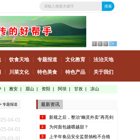
1
2
3
4
焦
饮食天地
专题报道
文化教育
法治天地
闻
川菜文化
特色美食
特色产品
关于我们
中
|
雅安
|
眉山
|
资阳
|
阿坝
|
甘孜
|
凉山
最新资讯
>
专题报道
新规之后，整治“幽灵外卖”再亮剑
025-04-01
为何面包越嚼越甜？
025-04-01
上半年食品安全监督抽检不合格
025-03-31