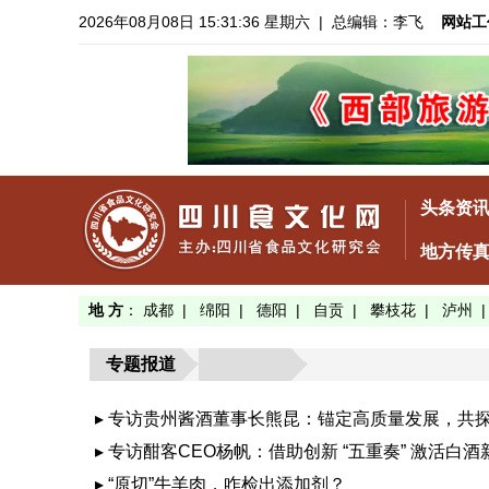
2026年08月08日 15:31:36 星期六
| 总编辑：李飞
网站工
头条资
地方传
地 方
：
成都
|
绵阳
|
德阳
|
自贡
|
攀枝花
|
泸州
专题报道
▸ 专访贵州酱酒董事长熊昆：锚定高质量发展，共
▸ 专访酣客CEO杨帆：借助创新 “五重奏” 激活白酒
▸ “原切”牛羊肉，咋检出添加剂？