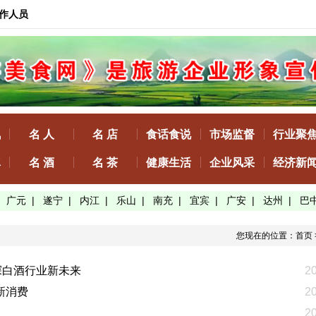
作人员
讯
名 人
名 店
食话食说
市场监督
行业聚
真
名 酒
名 茶
健康生活
企业风采
经济新
|
广元
|
遂宁
|
内江
|
乐山
|
南充
|
宜宾
|
广安
|
达州
|
巴
您现在的位置：
首页
探白酒行业新未来
2
新消费
2
2