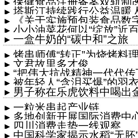
▸ 保健食品注册备案双轨制
▸ 塔斯汀持续践行公益温暖
▸ 《关于实施预包装食品
▸ 小小油菜花何以“绽放”近
内容
▸ 一盒牛奶的“碳中和”之旅
▸ 烤串师傅“转正”为烧烤料
▸ 文君故里多才俊
▸ “把伟大抗战精神一代代传
▸ 被年轻人“含泪买爆”的
▸ 男子称在乐虎饮料中喝
后会积极处理
▸ 一粒米串起产业链
▸ 多地创新开展国际消费中
▸ 四川消费走势一线观察
▸ 中国科学家揭示水稻“无胚