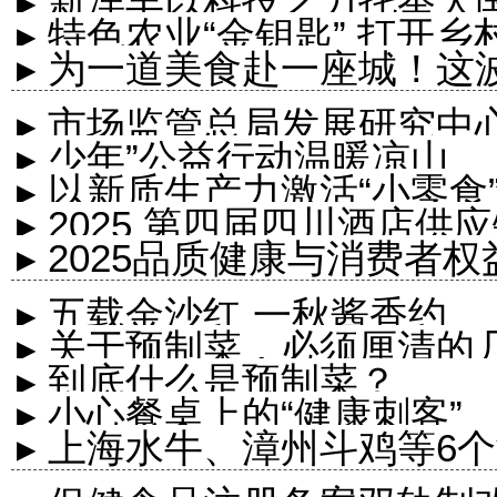
▸ 新洋丰以科技之力托举大
▸ 特色农业“金钥匙” 打开乡
▸ 为一道美食赴一座城！这
吗？
▸ 市场监管总局发展研究
▸ 少年”公益行动温暖凉山
条监管
▸ 以新质生产力激活“小零食
▸ 2025 第四届四川酒店
▸ 2025品质健康与消费
共治格局
▸ 五载金沙红 一秋酱香约
▸ 关于预制菜，必须厘清的
▸ 到底什么是预制菜？
▸ 小心餐桌上的“健康刺客”
▸ 上海水牛、漳州斗鸡等6