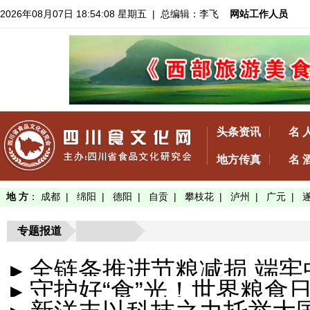
2026年08月07日 18:54:08 星期五
| 总编辑：李飞
网站工作人员
头条资讯
名 
地方传真
名 
地 方
：
成都
|
绵阳
|
德阳
|
自贡
|
攀枝花
|
泸州
|
广元
|
专题报道
▸ 全链条推进节粮减损 端
▸ 守护好“食”光！世界粮食日