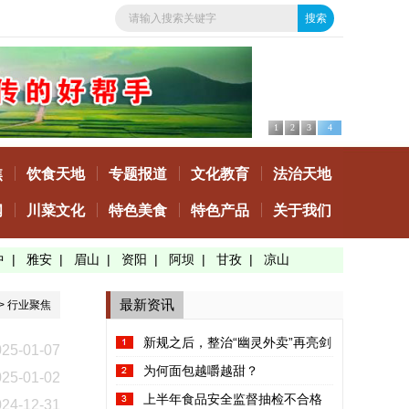
1
2
3
4
焦
饮食天地
专题报道
文化教育
法治天地
闻
川菜文化
特色美食
特色产品
关于我们
中
|
雅安
|
眉山
|
资阳
|
阿坝
|
甘孜
|
凉山
最新资讯
>
行业聚焦
新规之后，整治“幽灵外卖”再亮剑
025-01-07
为何面包越嚼越甜？
025-01-02
上半年食品安全监督抽检不合格
024-12-31