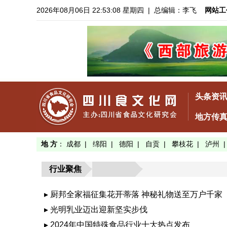
2026年08月06日 22:53:08 星期四
| 总编辑：李飞
网站工
头条资
地方传
地 方
：
成都
|
绵阳
|
德阳
|
自贡
|
攀枝花
|
泸州
行业聚焦
▸ 厨邦全家福征集花开蒂落 神秘礼物送至万户千家
▸ 光明乳业迈出迎新坚实步伐
▸ 2024年中国特殊食品行业十大热点发布