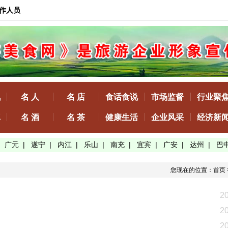
作人员
讯
名 人
名 店
食话食说
市场监督
行业聚
真
名 酒
名 茶
健康生活
企业风采
经济新
|
广元
|
遂宁
|
内江
|
乐山
|
南充
|
宜宾
|
广安
|
达州
|
巴
您现在的位置：
首页
2
2
2