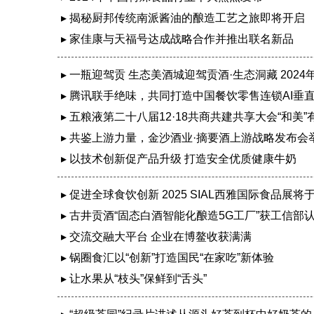
▸ 揭秘厨邦传统南派酱油的酿造工艺之旅即将开启
▸ 家佳康与天福号达成战略合作并推出联名新品
▸ 一瓶迎驾贡 生态美酒城迎驾贡酒·生态洞藏 2024年
▸ 腾讯联手绝味，共同打造中国餐饮零售连锁AI垂
▸ 五粮液第二十八届12·18共商共建共享大会“和美”
▸ 共鉴上游力量，金沙酒业·摘要酒上游战略发布会
▸ 以技术创新促产品升级 打造安全优质健康牛奶
▸ 促进全球食饮创新 2025 SIAL西雅国际食品展将于
▸ 古井贡酒“固态白酒智能化酿造5G工厂”获工信部
▸ 交流交融大平台 企业在博鳌收获满满
▸ 锅圈食汇以“创新”打造国民“在家吃”新体验
▸ 让水果从“枝头”保鲜到“舌头”