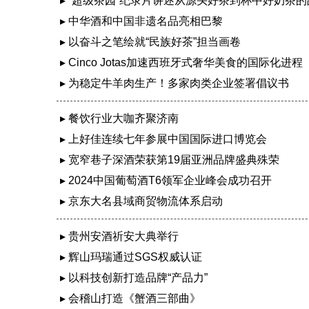
▸ “超级茶园”纪录片讲述从源头好茶到杯中好奶茶
▸ 中华酒和中国非遗名品亮相巴黎
▸ 以奋斗之笔绘就“民族好茶”担当画卷
▸ Cinco Jotas加速西班牙式奢华美食的国际化进程
▸ 为稳定牛羊肉生产！多家肉类企业签署倡议书
▸ 餐饮行业大咖齐聚济南
▸ 上好佳连续七年参展中国国际进口博览会
▸ 宽窄巷子深酒荣获第19届亚洲品牌盛典殊荣
▸ 2024中国葡萄酒T6领军企业峰会成功召开
▸ 京东大名县域商贸物流体系启动
▸ 贵州安酒祈安大典举行
▸ 辉山玛瑞通过SGS权威认证
▸ 以科技创新打造品牌“产品力”
▸ 会稽山打造《蟹酒三部曲》