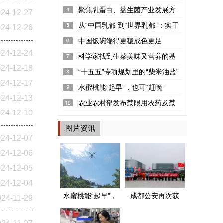
率2.22%
聚焦乳蛋白、益生菌产业发展方
024-12-27
向 “可感知高品质探寻荟”呼和浩...
从“中国乳都”到“世界乳都”：实干
024-12-26
铸就的产业丰碑
中国饭碗端得更稳成色更足
024-12-24
科学家找到生菜美味又营养的基
024-12-18
因密码
“十五五”专项规划里的“柴米油盐”
024-12-17
水蜜桃能“起早”，也可“赶晚”
024-12-13
农业农村部发布禁限用农药及禁
024-12-10
停用兽药名录
图片资讯
024-12-07
024-12-06
024-12-05
024-12-04
水蜜桃能“起早”，
成都公安再次获
024-11-29
也可“赶晚”
评两个全国“枫桥