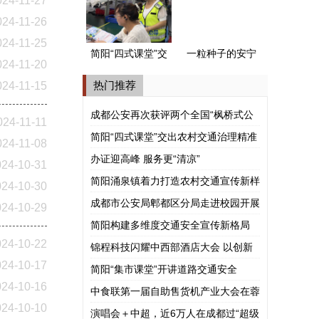
024-11-27
式公安派出所”
024-11-26
024-11-25
简阳“四式课堂”交
一粒种子的安宁
024-11-20
出农村交通治理
河谷之旅
热门推荐
024-11-15
精准答卷
成都公安再次获评两个全国“枫桥式公
024-11-11
安派出所”
简阳“四式课堂”交出农村交通治理精准
024-11-08
答卷
办证迎高峰 服务更“清凉”
024-10-31
简阳涌泉镇着力打造农村交通宣传新样
024-10-30
板
成都市公安局郫都区分局走进校园开展
024-10-29
涉外法治宣讲
简阳构建多维度交通安全宣传新格局
024-10-22
锦程科技闪耀中西部酒店大会 以创新
024-10-17
模式赋能酒旅产业共赢
简阳“集市课堂”开讲道路交通安全
024-10-16
中食联第一届自助售货机产业大会在蓉
024-10-10
举行
演唱会＋中超，近6万人在成都过“超级