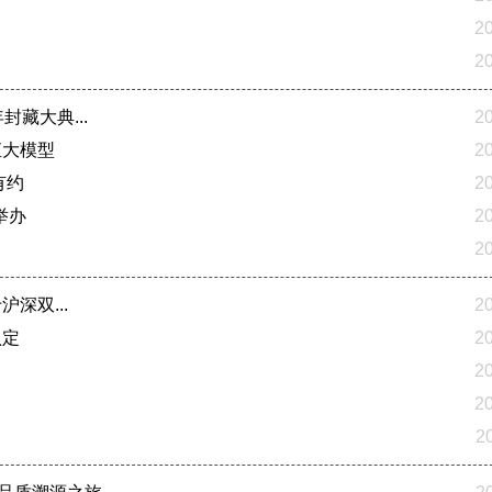
2
2
封藏大典...
2
直大模型
2
有约
2
举办
2
2
沪深双...
2
认定
2
2
2
2