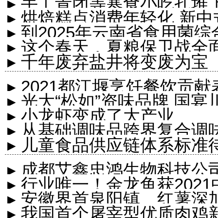
▸ 手工青团等寒食小吃扎堆
▸ 烘焙糕点消费年轻化 新
▸ 到2025年云南省食用菌综
▸ 这个春天，夏粮保卫战全
▸ 千年废弃盐井将变废为宝
▸ 2021都江堰烹饪餐饮贡
▸ 光大“松如”资味品牌 
▸ 小龙虾变成了大产业
阳举行
▸ 从基础调味品跨界复合调
▸ 儿童食品供应链体系标准
▸ 成都艾鑫忠鸿生物科技公
▸ 行业唯一！金龙鱼获202
▸ 安徽界首泉阳镇 红薯深
▸ 我国首个屠宰型优质肉鸡