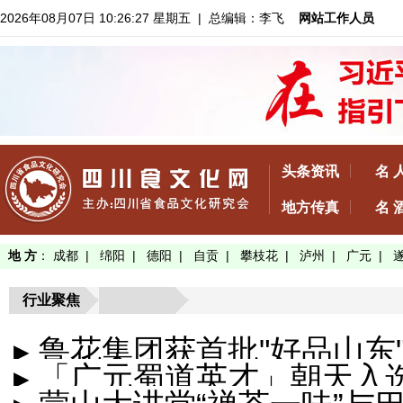
2026年08月07日 10:26:28 星期五
| 总编辑：李飞
网站工作人员
头条资讯
名 
地方传真
名 
地 方
：
成都
|
绵阳
|
德阳
|
自贡
|
攀枝花
|
泸州
|
广元
|
行业聚焦
▸ 鲁花集团获首批"好品山东"
▸ 「广元蜀道英才」朝天入