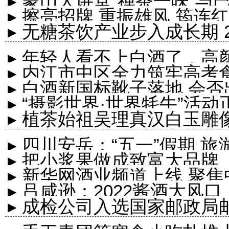
▸ 蒙山大讲堂“禅茶一味”与
▸ 擦亮招牌 重振雄风 筠连
▸ 无糖茶饮产业步入成长期 
▸ 年轻人看不上白酒了，
▸ 内江市中区全力筑牢高考
久？
▸ 白酒新国标靴子落地 会
任务
▸ “摄影世界·世界牦牛”活
▸ 植茶始祖吴理真汉白玉雕
▸ 四川安岳：“五一”假期 
▸ 把小浆果做成致富大品牌
▸ 新华网酒业频道上线 聚
▸ 吕咸逊：2022酱酒大风
▸ 成检公司入选国家邮政
名录