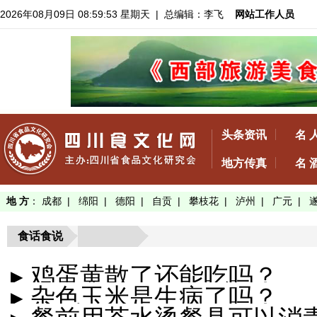
2026年08月09日 08:59:54 星期天
| 总编辑：李飞
网站工作人员
头条资讯
名 
地方传真
名 
地 方
：
成都
|
绵阳
|
德阳
|
自贡
|
攀枝花
|
泸州
|
广元
|
食话食说
▸ 鸡蛋黄散了还能吃吗？
▸ 杂色玉米是生病了吗？