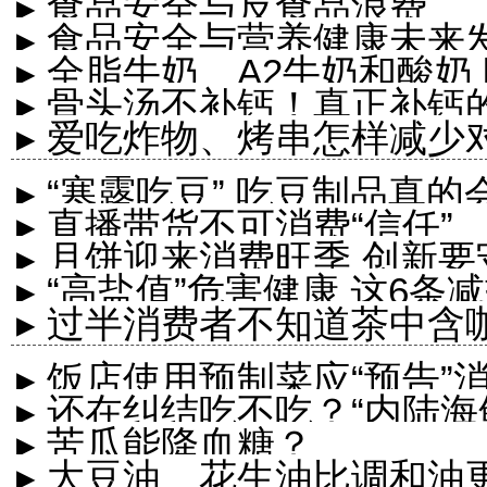
▸ 食品安全与反食品浪费
▸ 食品安全与营养健康未来
▸ 全脂牛奶、A2牛奶和酸奶
▸ 骨头汤不补钙！真正补钙
▸ 爱吃炸物、烤串怎样减少
▸ “寒露吃豆” 吃豆制品真
▸ 直播带货不可消费“信任”
▸ 月饼迎来消费旺季 创新
▸ “高盐值”危害健康 这6
▸ 过半消费者不知道茶中含
▸ 饭店使用预制菜应“预告”
▸ 还在纠结吃不吃？“内陆海
▸ 苦瓜能降血糖？
▸ 大豆油、花生油比调和油