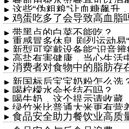
▸ 餐前用茶水烫餐具可以消
▸ 这些“伪粗粮”让血糖飙
▸ 鸡蛋吃多了会导致高血脂
▸ 带黑点的白菜不能吃？
▸ 重感冒多休息 剧烈运动易“
▸ 新型可穿戴设备能“识音辨
▸ 高盐有害健康，当心生活中
▸ 消费者对食物中的脂肪存
▸ 新国标后宝宝奶粉怎么选
▸ 喝柠檬水会长结石吗？
▸ 喝牛奶，这个提示请收藏
▸ 绿竹米比普通大米更有营
▸ 食品安全助力餐饮业高质