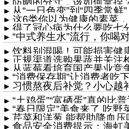
▸ 防晒的分寸，该如何拿捏
▸ 从“一日色变”到“四季常
▸ 这6类你以为健康的素菜，
▸ 得了冠心病为什么要吃七
▸ “中式养生水”流行，你喝
▸ 饮料别混喝！可能损害健
▸ 正规渠道选购果蔬并关注
▸ 从蓝莓看培育国产果业竞
▸ “消费保存期”让消费者吃
▸ 习惯熬夜后补觉？小心越
▸ “土鸡蛋”“富硒蛋”真的
▸ “春日限定”美食来了 吃
是……
▸ 芹菜和洋葱 能帮助降血压
▸ 食品安全消费提示：海虹