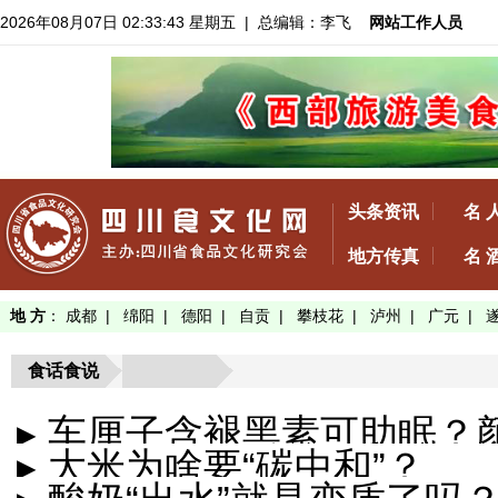
2026年08月07日 02:33:44 星期五
| 总编辑：李飞
网站工作人员
头条资讯
名 
地方传真
名 
地 方
：
成都
|
绵阳
|
德阳
|
自贡
|
攀枝花
|
泸州
|
广元
|
食话食说
▸ 车厘子含褪黑素可助眠？
▸ 大米为啥要“碳中和”？