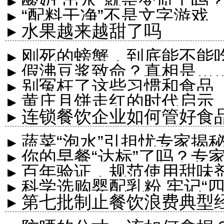
▸ 酸奶“出水”就是变质了吗
▸ “配料干净”不是文字游戏
▸ 水果越来越甜了吗
▸ 刚死的螃蟹，到底能不能
▸ 假沸豆浆致命？真相是…
▸ 别冤枉了这些习惯和食品
▸ 黄庄月饼走红的时代启示
▸ 连锁餐饮企业如何管好食
▸ 蔬菜“泡水”引担忧专家
▸ 你的早餐“达标”了吗？
保障
▸ 百年验证，规范使用甜味
▸ 科学选购婴配乳粉 牢记“
▸ 第七批制止餐饮浪费典型