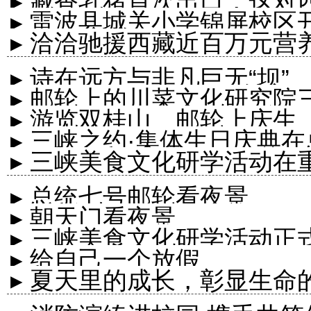
▸ 藏香乳猪首次出口，这对
▸ 雷波县城关小学锦屏校
▸ 洽洽驰援西藏近百万元营
▸ 诗在远方与非凡巨无“坝”
▸ 邮轮上的川菜文化研究院
▸ 游览双桂山、邮轮上庆生
▸ 三峡之约·集体生日庆典
▸ 三峡美食文化研学活动在
▸ 总统七号邮轮看夜景
▸ ​朝天门看夜景
▸ 三峡美食文化研学活动正
▸ 给自己一个放假
▸ 夏天里的成长，彰显生命