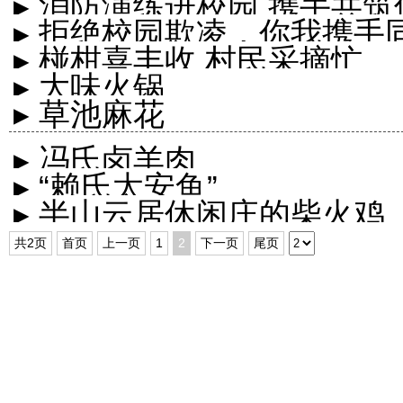
▸ 消防演练进校园 携手共
▸ 拒绝校园欺凌，你我携手
▸ 椪柑喜丰收 村民采摘忙
▸ 大味火锅
▸ 草池麻花
▸ 冯氏卤羊肉
▸ “赖氏太安鱼”
▸ 半山云居休闲庄的柴火鸡
共2页
首页
上一页
1
2
下一页
尾页