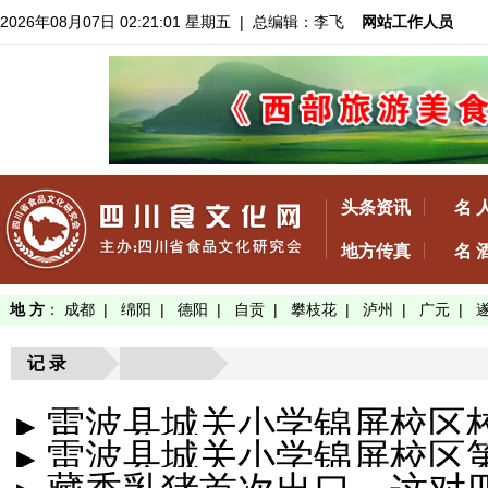
2026年08月07日 02:21:01 星期五
| 总编辑：李飞
网站工作人员
头条资讯
名 
地方传真
名 
地 方
：
成都
|
绵阳
|
德阳
|
自贡
|
攀枝花
|
泸州
|
广元
|
记 录
▸ 雷波县城关小学锦屏校
▸ 雷波县城关小学锦屏校区
旗仪式