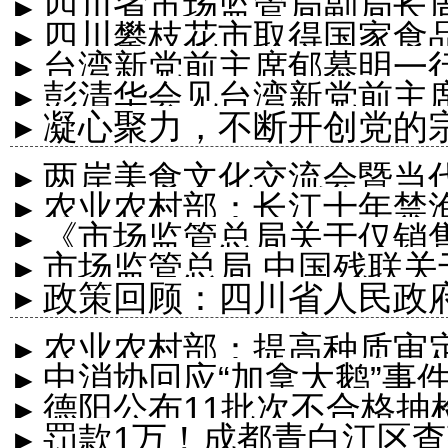
▸ 四川省市场监管局副局
▸ 四川攀枝花市取得国家食
全检查技术中...
▸ 台湾新党前主席郁慕明
▸ 彭清华会见台湾新党前主
▸ 凝心聚力，不断开创党的
▸ 两岸美食文化交流会暨
▸ 农业农村部：长江十年禁
▸ 《市场监管总局关于仅
▸ 市场监管总局 中国残联
公告》解读
▸ 政策回顾：四川省人民政府
的指导意见
▸ 农业农村部：提高种质审
▸ 中消协回应“加拿大鹅”
▸ 德阳公布11批次不合格抽
没有特权
▸ 罚款1万！成都青白江区