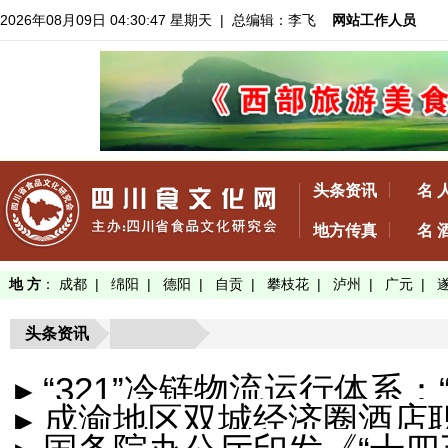
2026年08月09日 04:30:48 星期天
| 总编辑：李飞
网站工作人员
头条资讯
名 
地方传真
名 
地 方
：
成都
|
绵阳
|
德阳
|
自贡
|
攀枝花
|
泸州
|
广元
|
头条资讯
▸ “321”冷链物流运行体系
▸ 成渝地区双城经济圈酒店