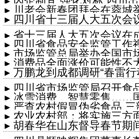
▸ 因企制宜 强化对标 四川
▸ 川老会新春团拜会在蓉城
▸ 四川省十三届人大五次会
▸ 省十三届人大五次会议在
▸ 四川省食品安全监管工作
并宣布开幕 ...
▸ 市场监管总局举办全国市
▸ 消费品全面涨价可能性不
管理条例》培...
▸ 万鹏龙到成都调研“春雷行
▸ 四川省市场监管局召开食
▸ 冰雪消费、智慧零售…
▸ 严查农村假冒伪劣食品 
消费
▸ 农业农村部：将实施三
▸ 胡春华在山东督导春节期
型