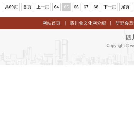
告捷
座谈会
共69页
首页
上一页
64
65
66
67
68
下一页
尾页
网站首页
|
四川食文化网介绍
|
研究会章
四
Copyright © w