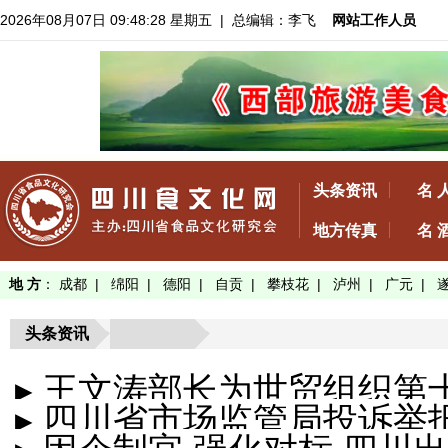
2026年08月07日 09:48:28 星期五
| 总编辑：李飞
网站工作人员
头条资讯
名 
地方传真
名 
地 方
：
成都
|
绵阳
|
德阳
|
自贡
|
攀枝花
|
泸州
|
广元
|
头条资讯
▸ 王文涛部长为世贸组织第
▸ 四川省市场监管局投诉
坛作视频致...