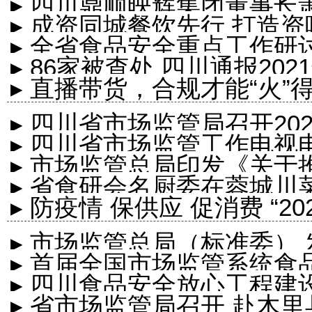
▸ 四川鼎顺映辉集团董事
▸ 成资同城餐饮先行 打造
一届理事会新...
▸ 全省食品安全重点工作研
▸ 86家被查处 四川通报2
▸ 直播带货，合规才能“火”
果
▸ 四川省市场监管局召开2
▸ 四川省市场监管工作电视
▸ 市场监管总局印发《关于
▸ 省食研会名厨委在蓉城
进一步提升监...
▸ 防疫情 保供应 促消费 “
节研讨会
▸ 市场监管总局（标准委）
▸ 首届全国市场监管系统食
家标准
▸ 四川食品安全放心工程建
预赛开赛
▸ 省市场监管局召开 赴木