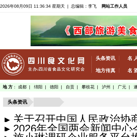
2026年08月09日 11:36:35 星期天
| 总编辑：李飞
网站工作人员
头条资讯
名 
地方传真
名 
地 方
：
成都
|
绵阳
|
德阳
|
自贡
|
攀枝花
|
泸州
|
广元
|
头条资讯
▸ 关于召开中国人民政治
▸ 2026年全国两会新闻中
四次会议的决...