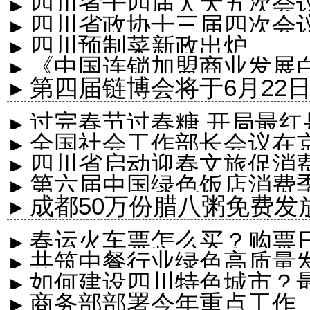
▸ 四川省十四届人大五次会
▸ 四川省政协十三届四次会
▸ 四川预制菜新政出炉
▸ 《中国连锁加盟商业发展白
▸ 第四届链博会将于6月22
▸ 过完春节过春糖 开局最
▸ 全国社会工作部长会议在
▸ 四川省启动迎春文旅促消
▸ 第六届中国绿色饭店消费
▸ 成都50万份腊八粥免费发
▸ 春运火车票怎么买？购票
▸ 共筑中餐行业绿色高质量
▸ 如何建设四川特色城市？
▸ 商务部部署今年重点工作