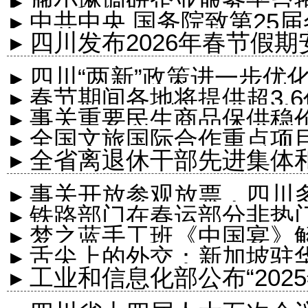
▸ 施小琳调研企业服务平台
▸ 中共中央 国务院致第2
▸ 四川发布2026年春节假
电
▸ 四川“两新”政策进一步优
▸ 春节期间各地将提供超3.
▸ 事关重要民生商品保供稳
▸ 全国文旅国际合作重点项
门作出部署
▸ 全省离退休干部先进集体
▸ 事关开放参观放票，四川
▸ 铁路部门在春运部分非热
▸ 梦之蓝手工班《中国宴
▸ 舌尖上的外交：新加坡驻
解码饮食文明
▸ 工业和信息化部公布“20
乳企...