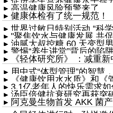
▸ 促进学生营养健康水平提
▸ 高温健康风险预警来了
计划”
▸ 健康体检有了统一规范！
▸ 世界过敏日特别活动 “科
▸ "聚焦饮水与健康发展 共促
▸ 油腻大叔控糖 60 天变
▸ 警惕“养生讲堂”背后的
▸ 《轻体研究所》 ：减重新
▸ 用中式“体型管理”的智慧
▸ 《健康饮用水水质》和
材！
▸ 3.1亿老年人的快乐需求
技术要求》团...
▸ 汤臣倍健抗衰研究再获突破 成
▸ 阿克曼生物首发 AKK 菌产品