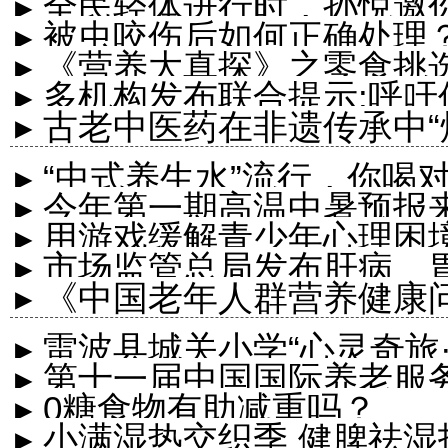
▸ 全民轻体进行时，孙悦邀
▸ 被虫咬伤后如何正确处理
▸ 《营养大真探》之零食挑
▸ 多机构发布联合提示:呼吁
▸ 古老中医药在非遗传承中“
固醇”
▸ “中式养生水”流行，你喝
▸ 今年第一期高温中暑预报
▸ 用游戏缓解青少年心理困
▸ 市场监管总局发布肝病、
▸ 《中国老年人群营养健
配方食品临床...
告》正式发布
▸ 雷波县城关小学“心灵奇
▸ 第十一届中国国际养老服
为成长赋...
▸ 0糖食物有助减重吗？
▸ 小满湿热交织季 健脾祛