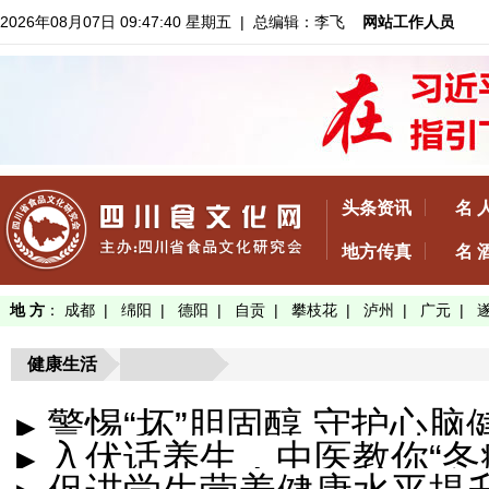
2026年08月07日 09:47:40 星期五
| 总编辑：李飞
网站工作人员
头条资讯
名 
地方传真
名 
地 方
：
成都
|
绵阳
|
德阳
|
自贡
|
攀枝花
|
泸州
|
广元
|
健康生活
▸ 警惕“坏”胆固醇 守护心
▸ 入伏话养生，中医教你“冬