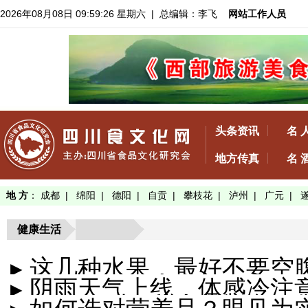
2026年08月08日 09:59:26 星期六
| 总编辑：李飞
网站工作人员
头条资讯
名 
地方传真
名 
地 方
：
成都
|
绵阳
|
德阳
|
自贡
|
攀枝花
|
泸州
|
广元
|
健康生活
▸ 这几种水果，最好不要空
▸ 阴雨天气上线，体感冷注