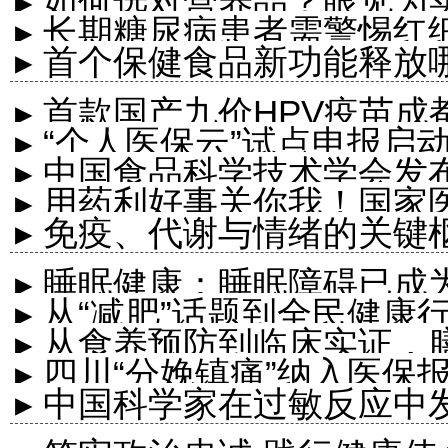
▸ 如何选对营养品？眼见为
▸ 长期糖尿病患者需警惕红
▸ 首个保健食品新功能释放
▸ 首款国产九价HPV疫苗
▸ “个人医保云”试点申报启动
▸ 中国食品科学技术学会发
▸ 用药利好事关你我！国家
热点
▸ 免疫、代谢与情绪的关键
身
▸ 睡眠健康：睡眠障碍已
▸ 从“减肥”话题到全民健康
▸ 从食养预防到临床实证
▸ 四川“分娩镇痛”纳入医保
▸ 中国科学家在过敏反应中