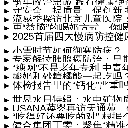
▸ 筑牢政治忠诚 践行健康使
▸ 守安全、提质量、促创新
▸ 流感季探访北京儿童医院
▸ 更“益脑”的喝奶方式，你
诊
▸ 2025首届四大慢病防控
▸ 小雪时节如何御寒防病？
▸ 专家解读胰腺癌防治：早
▸ “糖网”不是老年专利 中
▸ 酸奶和砂糖橘能一起吃吗
▸ 体检报告里的“钙化”严
是老年人
▸ 世界水日特辑：水中矿物
▸ USANA葆婴再访天通苑
▸ “吃得好还要吃的对” 
▸ 健合集团丁雯：聚焦“精准