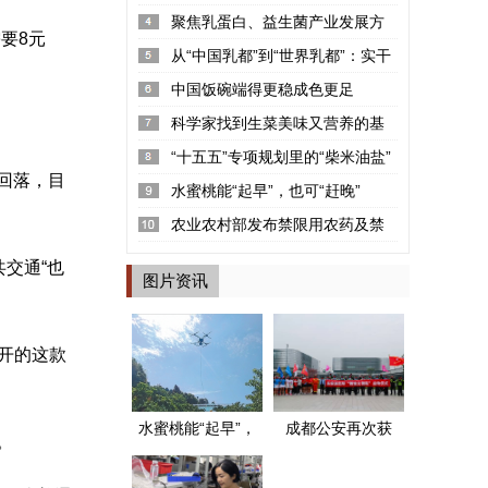
率2.22%
聚焦乳蛋白、益生菌产业发展方
要8元
向 “可感知高品质探寻荟”呼和浩...
从“中国乳都”到“世界乳都”：实干
铸就的产业丰碑
中国饭碗端得更稳成色更足
科学家找到生菜美味又营养的基
因密码
“十五五”专项规划里的“柴米油盐”
回落，目
水蜜桃能“起早”，也可“赶晚”
农业农村部发布禁限用农药及禁
停用兽药名录
交通“也
图片资讯
开的这款
水蜜桃能“起早”，
成都公安再次获
。
也可“赶晚”
评两个全国“枫桥