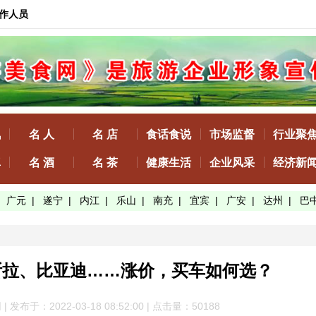
作人员
讯
名 人
名 店
食话食说
市场监督
行业聚
真
名 酒
名 茶
健康生活
企业风采
经济新
|
广元
|
遂宁
|
内江
|
乐山
|
南充
|
宜宾
|
广安
|
达州
|
巴
斯拉、比亚迪……涨价，买车如何选？
发布于：2022-03-18 08:52:00 | 点击量：50
188