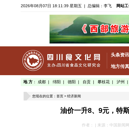
2026年08月07日 18:11:40 星期五
| 总编辑：李飞
网站工
头条资
地方传
地 方
：
成都
|
绵阳
|
德阳
|
自贡
|
攀枝花
|
泸州
您现在的位置：
首页
>
经济新闻
油价一升8、9元，特
作者： | 来源：中国新闻网 | 