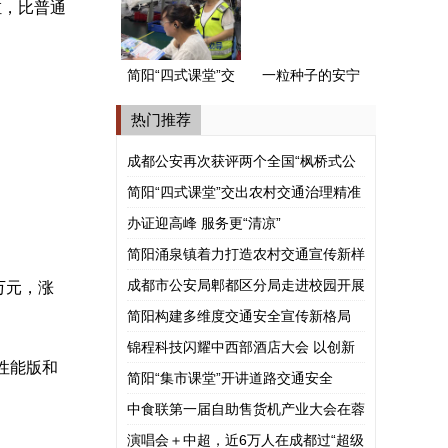
式公安派出所”
，比普通
简阳“四式课堂”交
一粒种子的安宁
出农村交通治理
河谷之旅
热门推荐
精准答卷
成都公安再次获评两个全国“枫桥式公
安派出所”
简阳“四式课堂”交出农村交通治理精准
答卷
办证迎高峰 服务更“清凉”
简阳涌泉镇着力打造农村交通宣传新样
板
成都市公安局郫都区分局走进校园开展
万元，涨
涉外法治宣讲
简阳构建多维度交通安全宣传新格局
锦程科技闪耀中西部酒店大会 以创新
高性能版和
模式赋能酒旅产业共赢
简阳“集市课堂”开讲道路交通安全
中食联第一届自助售货机产业大会在蓉
举行
演唱会＋中超，近6万人在成都过“超级