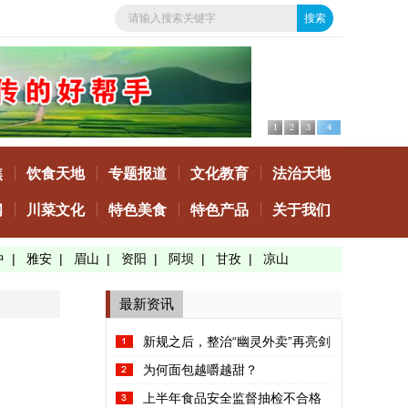
1
2
3
4
焦
饮食天地
专题报道
文化教育
法治天地
闻
川菜文化
特色美食
特色产品
关于我们
中
|
雅安
|
眉山
|
资阳
|
阿坝
|
甘孜
|
凉山
最新资讯
新规之后，整治“幽灵外卖”再亮剑
为何面包越嚼越甜？
上半年食品安全监督抽检不合格