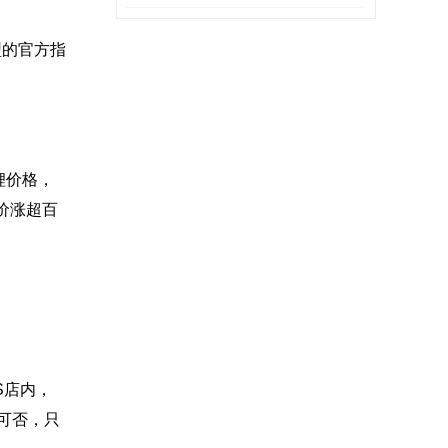
周末”
型的官方指
锂价格，
价涨超百
S店内，
可否，只