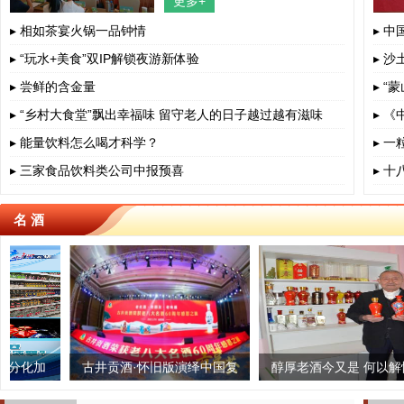
更多+
四川省、成都市、相关部门负责人、
餐饮界、学术界专家、协会嘉宾出
▸ 相如茶宴火锅一品钟情
▸ 
▸ “玩水+美食”双IP解锁夜游新体验
▸ 沙
▸ 尝鲜的含金量
▸ 
▸ “乡村大食堂”飘出幸福味 留守老人的日子越过越有滋味
▸ 
▸ 能量饮料怎么喝才科学？
▸ 
▸ 三家食品饮料类公司中报预喜
▸ 
名 酒
叶归根 “泰茶”老字号生根
古井贡酒·怀旧版演绎中国复
雅安蔡龙茶业：匠心制茶,一
醇厚老酒今又是 何以解忧在
古法
推
古白酒文化之美
中国
生只做一杯茶
自身