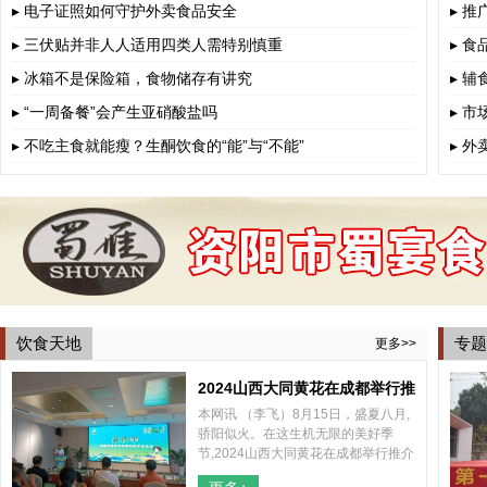
▸ 电子证照如何守护外卖食品安全
▸ 
▸ 三伏贴并非人人适用四类人需特别慎重
▸ 
▸ 冰箱不是保险箱，食物储存有讲究
▸ 
▸ “一周备餐”会产生亚硝酸盐吗
▸ 
▸ 不吃主食就能瘦？生酮饮食的“能”与“不能”
▸ 
饮食天地
专题
更多>>
2024山西大同黄花在成都举行推
本网讯 （李飞）8月15日，盛夏八月,
介会
骄阳似火。在这生机无限的美好季
节,2024山西大同黄花在成都举行推介
会，山西大同云州区区委、区政府和