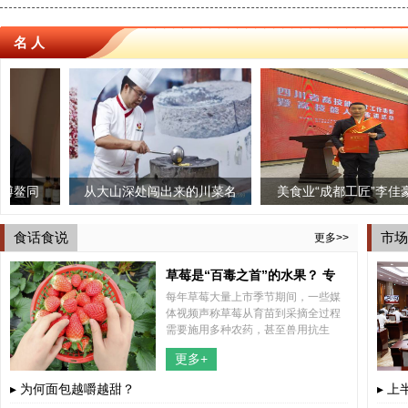
名 人
从大山深处闯出来的川菜名
美食业“成都工匠”李佳豪荣
三个椰
“時
厨——龙小强
获“四川技能大师”荣誉称号
店启幕
食话食说
市场
更多>>
草莓是“百毒之首”的水果？ 专
每年草莓大量上市季节期间，一些媒
家“五问五答”为你解惑
体视频声称草莓从育苗到采摘全过程
需要施用多种农药，甚至兽用抗生
素，认为草莓不能吃。这些视频不断
更多+
传播，引起公众关注，也引发了不少
网友的担心。
▸ 为何面包越嚼越甜？
▸ 