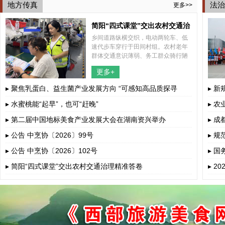
地方传真
法治
更多>>
简阳“四式课堂”交出农村交通治
乡间道路纵横交织，电动两轮车、低
理精准答卷
速代步车穿行于田间村组。农村老年
群体交通意识薄弱、务工群众骑行陋
习突出、孩童上下学接送风险暗藏，
更多+
多重道路安全隐患交织叠加。
▸ 聚焦乳蛋白、益生菌产业发展方向 “可感知高品质探寻
▸ 
荟”呼和浩...
▸ 水蜜桃能“起早”，也可“赶晚”
▸ 
▸ 第二届中国地标美食产业发展大会在湖南资兴举办
▸ 
▸ 公告 中烹协〔2026〕99号
▸ 
▸ 公告 中烹协〔2026〕102号
▸ 
若干
▸ 简阳“四式课堂”交出农村交通治理精准答卷
▸ 