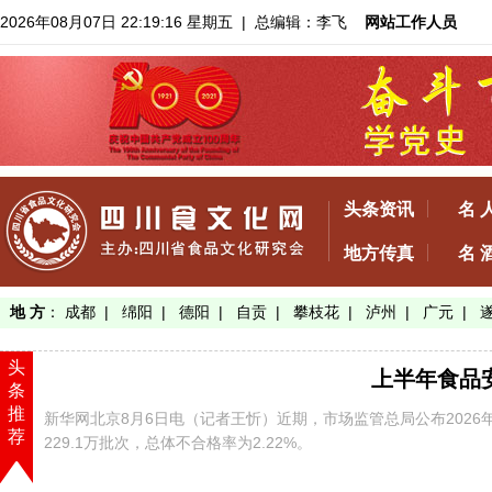
2026年08月07日 22:19:17 星期五
| 总编辑：李飞
网站工作人员
头条资讯
名 
地方传真
名 
地 方
：
成都
|
绵阳
|
德阳
|
自贡
|
攀枝花
|
泸州
|
广元
|
头
上半年食品安
条
推
新华网北京8月6日电（记者王忻）近期，市场监管总局公布202
荐
229.1万批次，总体不合格率为2.22%。
【了解详情】