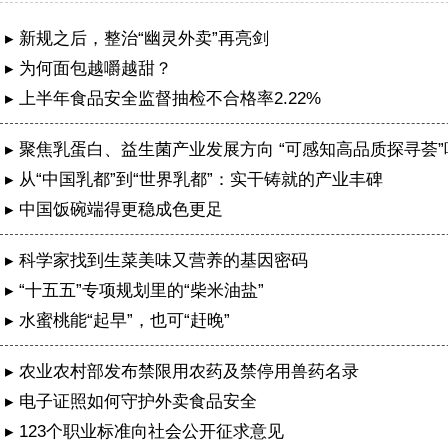
▸ 新规之后，整治“幽灵外卖”再亮剑
▸ 为何面包越嚼越甜？
▸ 上半年食品安全监督抽检不合格率2.22%
▸ 聚焦乳蛋白、益生菌产业发展方向 “可感知高品质探寻荟
特举办
▸ 从“中国乳都”到“世界乳都”：实干铸就的产业丰碑
▸ 中国饭碗端得更稳成色更足
▸ 科学家找到生菜美味又营养的基因密码
▸ “十五五”专项规划里的“柴米油盐”
▸ 水蜜桃能“起早”，也可“赶晚”
▸ 农业农村部发布禁限用农药及禁停用兽药名录
▸ 电子证照如何守护外卖食品安全
成都公安再次获评两个全国“枫桥式公安派出所”
▸ 123个职业标准向社会公开征求意见