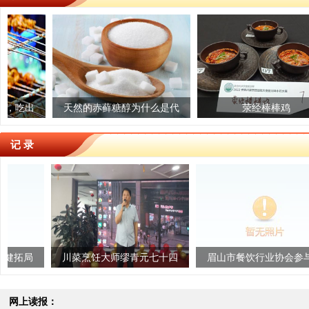
乐享预制菜 安全记心上
天然的赤藓糖醇为什么是代
爱媛冻橙
荥经棒棒鸡
糖“尖子生”？
记 录
川菜烹饪大师缪青元七十四
眉山市餐饮行业协会参与首
大山
岁寿宴圆满举行
届四川地方风味创新发展研
讨会取得圆满...
网上读报：