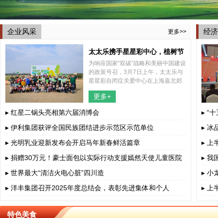
企业风采
经济
更多>>
太太乐携手星星彩中心，植树节
为响应国家“双碳”战略和美丽中国建设
共植希望之树
的政策号召，3月7日上午，太太乐与
星星彩自闭症关爱中心在上海嘉北郊
野公园内共同举办了一场别开生面的
更多+
2025年植树节特别活动，结合了植树
和捡跑两种形式，携手太太乐所帮
▸ 红星二锅头亮相第六届消博会
▸ “
▸ 伊利集团获评全国民族团结进步示范区示范单位
▸ 
▸ 光明乳业迎新发布会开启马年新春鲜活篇章
▸ 
▸ 捐赠30万元！豪士面包以实际行动支援嫣然天使儿童医院
▸ 
▸ 世界最大“清洁火电心脏”四川造
▸ 
▸ 洋丰集团召开2025年度总结会，表彰先进集体和个人
▸ 
特色美食