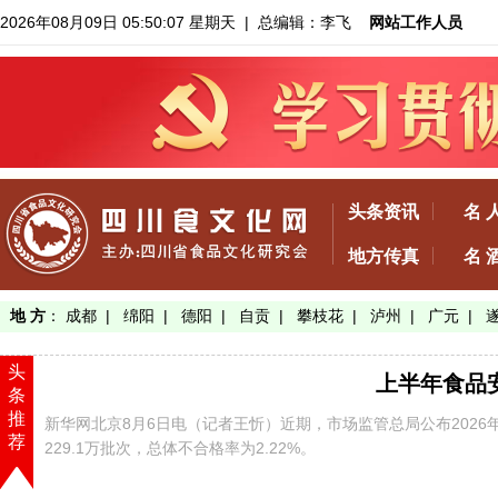
2026年08月09日 05:50:08 星期天
| 总编辑：李飞
网站工作人员
头条资讯
名 
地方传真
名 
地 方
：
成都
|
绵阳
|
德阳
|
自贡
|
攀枝花
|
泸州
|
广元
|
头
上半年食品安
条
推
新华网北京8月6日电（记者王忻）近期，市场监管总局公布202
荐
229.1万批次，总体不合格率为2.22%。
【了解详情】