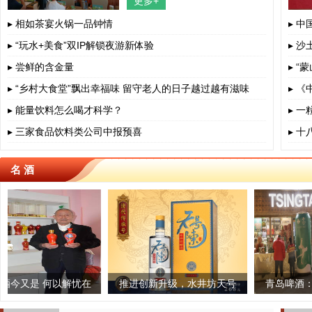
更多+
四川省、成都市、相关部门负责人、
餐饮界、学术界专家、协会嘉宾出
▸ 相如茶宴火锅一品钟情
▸ 
▸ “玩水+美食”双IP解锁夜游新体验
▸ 沙
▸ 尝鲜的含金量
▸ 
▸ “乡村大食堂”飘出幸福味 留守老人的日子越过越有滋味
▸ 
▸ 能量饮料怎么喝才科学？
▸ 
▸ 三家食品饮料类公司中报预喜
▸ 
名 酒
制茶,一
何以解忧在
古法榨茶油 传承老手艺
推进创新升级，水井坊天号
云茶被认定为全国农业全
青岛啤酒：“质”敬冬奥
陈焕新亮相
业链重点链
加油