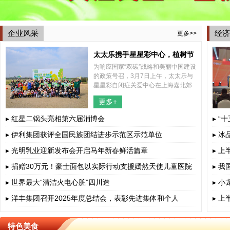
企业风采
经济
更多>>
太太乐携手星星彩中心，植树节
为响应国家“双碳”战略和美丽中国建设
共植希望之树
的政策号召，3月7日上午，太太乐与
星星彩自闭症关爱中心在上海嘉北郊
野公园内共同举办了一场别开生面的
更多+
2025年植树节特别活动，结合了植树
和捡跑两种形式，携手太太乐所帮
▸ 红星二锅头亮相第六届消博会
▸ “
▸ 伊利集团获评全国民族团结进步示范区示范单位
▸ 
▸ 光明乳业迎新发布会开启马年新春鲜活篇章
▸ 
▸ 捐赠30万元！豪士面包以实际行动支援嫣然天使儿童医院
▸ 
▸ 世界最大“清洁火电心脏”四川造
▸ 
▸ 洋丰集团召开2025年度总结会，表彰先进集体和个人
▸ 
特色美食