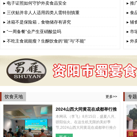
▸ 电子证照如何守护外卖食品安全
▸ 
▸ 三伏贴并非人人适用四类人需特别慎重
▸ 
▸ 冰箱不是保险箱，食物储存有讲究
▸ 
▸ “一周备餐”会产生亚硝酸盐吗
▸ 
▸ 不吃主食就能瘦？生酮饮食的“能”与“不能”
▸ 
饮食天地
专题
更多>>
2024山西大同黄花在成都举行推
本网讯 （李飞）8月15日，盛夏八月,
介会
骄阳似火。在这生机无限的美好季
节,2024山西大同黄花在成都举行推介
会，山西大同云州区区委、区政府和