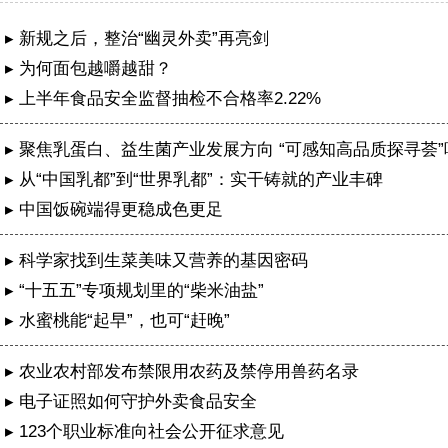
▸ 新规之后，整治“幽灵外卖”再亮剑
▸ 为何面包越嚼越甜？
▸ 上半年食品安全监督抽检不合格率2.22%
▸ 聚焦乳蛋白、益生菌产业发展方向 “可感知高品质探寻荟
特举办
▸ 从“中国乳都”到“世界乳都”：实干铸就的产业丰碑
▸ 中国饭碗端得更稳成色更足
▸ 科学家找到生菜美味又营养的基因密码
▸ “十五五”专项规划里的“柴米油盐”
▸ 水蜜桃能“起早”，也可“赶晚”
▸ 农业农村部发布禁限用农药及禁停用兽药名录
▸ 电子证照如何守护外卖食品安全
准答卷
▸ 123个职业标准向社会公开征求意见