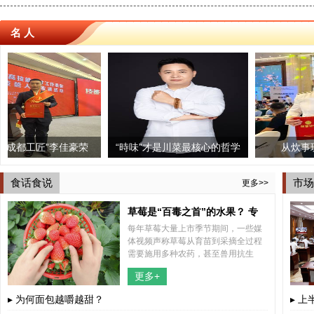
名 人
”李佳豪荣
三个椰子椰子鸡火锅印象城
“時味”才是川菜最核心的哲学
成都街子古镇上演“赖氏
从炊事班长到厨师
”荣誉称号
店启幕 引领蓉城健康美食新
思想
鱼”吸引众游客
食话食说
市场
更多>>
时尚！
草莓是“百毒之首”的水果？ 专
每年草莓大量上市季节期间，一些媒
家“五问五答”为你解惑
体视频声称草莓从育苗到采摘全过程
需要施用多种农药，甚至兽用抗生
素，认为草莓不能吃。这些视频不断
更多+
传播，引起公众关注，也引发了不少
网友的担心。
▸ 为何面包越嚼越甜？
▸ 