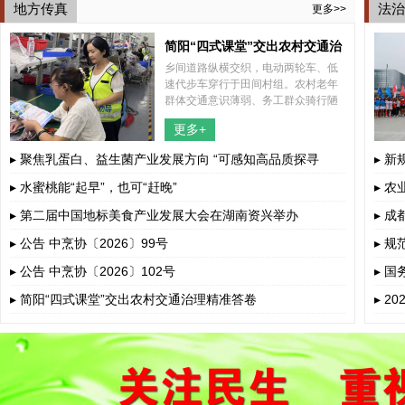
地方传真
法治
更多>>
简阳“四式课堂”交出农村交通治
乡间道路纵横交织，电动两轮车、低
理精准答卷
速代步车穿行于田间村组。农村老年
群体交通意识薄弱、务工群众骑行陋
习突出、孩童上下学接送风险暗藏，
更多+
多重道路安全隐患交织叠加。
▸ 聚焦乳蛋白、益生菌产业发展方向 “可感知高品质探寻
▸ 
荟”呼和浩...
▸ 水蜜桃能“起早”，也可“赶晚”
▸ 
▸ 第二届中国地标美食产业发展大会在湖南资兴举办
▸ 
▸ 公告 中烹协〔2026〕99号
▸ 
▸ 公告 中烹协〔2026〕102号
▸ 
若干
▸ 简阳“四式课堂”交出农村交通治理精准答卷
▸ 