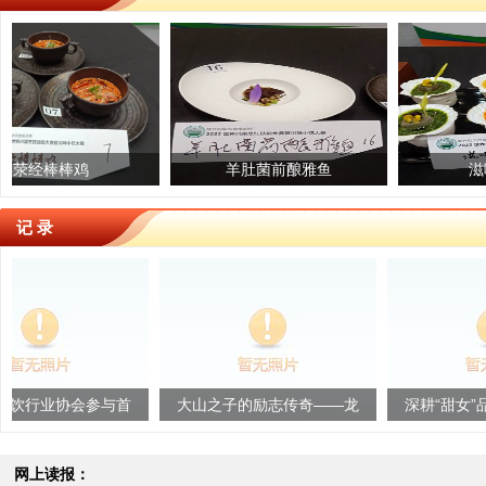
鸡
红富士苹果
羊肚菌前酿雅鱼
雅安金花梨
滋味黑豆腐
记 录
会参与首
大山之子的励志传奇——龙
深耕“甜女”品牌 绽放巾
新发展研
锦升的川菜情怀
华
..
网上读报：