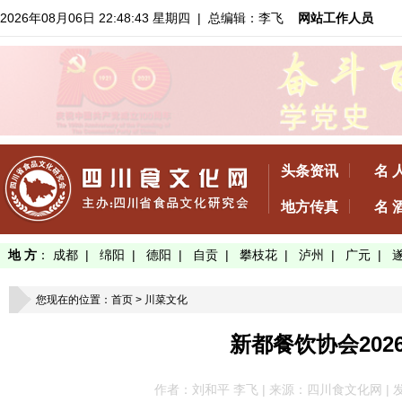
2026年08月06日 22:48:44 星期四
| 总编辑：李飞
网站工作人员
头条资讯
名 
地方传真
名 
地 方
：
成都
|
绵阳
|
德阳
|
自贡
|
攀枝花
|
泸州
|
广元
|
您现在的位置：
首页
>
川菜文化
新都餐饮协会20
作者：刘和平 李飞 | 来源：四川食文化网 | 发布于：