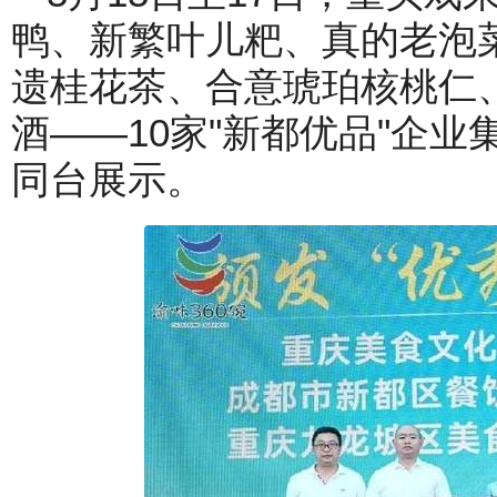
鸭、新繁叶儿粑、真的老泡
遗桂花茶、合意琥珀核桃仁
酒——10家"新都优品"企
同台展示。