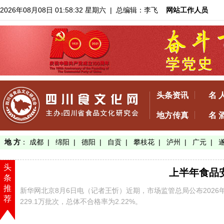
2026年08月08日 01:58:32 星期六
| 总编辑：李飞
网站工作人员
头条资讯
名 
地方传真
名 
地 方
：
成都
|
绵阳
|
德阳
|
自贡
|
攀枝花
|
泸州
|
广元
|
头
上半年食品安
条
推
新华网北京8月6日电（记者王忻）近期，市场监管总局公布202
荐
229.1万批次，总体不合格率为2.22%。
【了解详情】