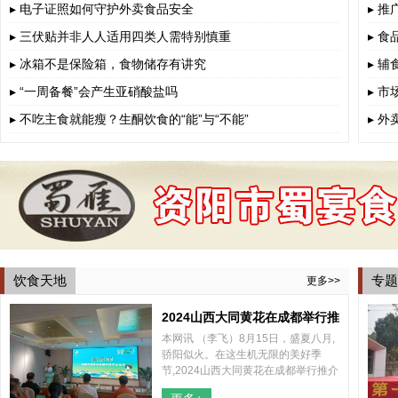
▸ 电子证照如何守护外卖食品安全
▸ 
▸ 三伏贴并非人人适用四类人需特别慎重
▸ 
▸ 冰箱不是保险箱，食物储存有讲究
▸ 
▸ “一周备餐”会产生亚硝酸盐吗
▸ 
▸ 不吃主食就能瘦？生酮饮食的“能”与“不能”
▸ 
饮食天地
专题
更多>>
2024山西大同黄花在成都举行推
本网讯 （李飞）8月15日，盛夏八月,
介会
骄阳似火。在这生机无限的美好季
节,2024山西大同黄花在成都举行推介
会，山西大同云州区区委、区政府和