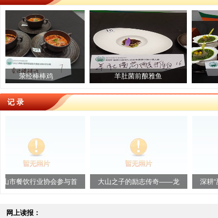
橙
棒棒鸡
红富士苹果
羊肚菌前酿雅鱼
雅安金花梨
滋味黑豆
记 录
行业协会参与首
大山之子的励志传奇——龙
深耕“甜女”品牌
风味创新发展研
锦升的川菜情怀
华
圆满...
网上读报：