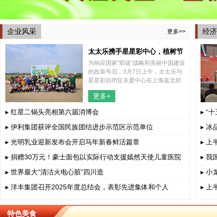
企业风采
经济
更多>>
太太乐携手星星彩中心，植树节
为响应国家“双碳”战略和美丽中国建设
共植希望之树
的政策号召，3月7日上午，太太乐与
星星彩自闭症关爱中心在上海嘉北郊
野公园内共同举办了一场别开生面的
更多+
2025年植树节特别活动，结合了植树
和捡跑两种形式，携手太太乐所帮
▸ 红星二锅头亮相第六届消博会
▸ “
▸ 伊利集团获评全国民族团结进步示范区示范单位
▸ 
▸ 光明乳业迎新发布会开启马年新春鲜活篇章
▸ 
▸ 捐赠30万元！豪士面包以实际行动支援嫣然天使儿童医院
▸ 
▸ 世界最大“清洁火电心脏”四川造
▸ 
▸ 洋丰集团召开2025年度总结会，表彰先进集体和个人
▸ 
特色美食