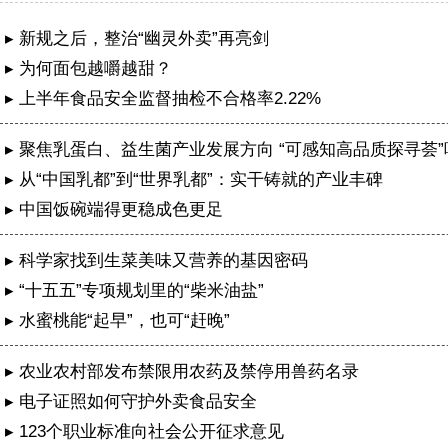
▸ 新规之后，整治“幽灵外卖”再亮剑
▸ 为何面包越嚼越甜？
▸ 上半年食品安全监督抽检不合格率2.22%
▸ 聚焦乳蛋白、益生菌产业发展方向 “可感知高品质探寻荟
特举办
▸ 从“中国乳都”到“世界乳都”：实干铸就的产业丰碑
▸ 中国饭碗端得更稳成色更足
▸ 科学家找到生菜美味又营养的基因密码
▸ “十五五”专项规划里的“柴米油盐”
▸ 水蜜桃能“起早”，也可“赶晚”
▸ 农业农村部发布禁限用农药及禁停用兽药名录
▸ 电子证照如何守护外卖食品安全
简阳“四式课堂”交出农村交通治理精准答卷
▸ 123个职业标准向社会公开征求意见