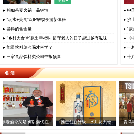
更多+
四川省、成都市、相关部门负责人、
餐饮界、学术界专家、协会嘉宾出
▸ 相如茶宴火锅一品钟情
▸ 
▸ “玩水+美食”双IP解锁夜游新体验
▸ 沙
▸ 尝鲜的含金量
▸ 
▸ “乡村大食堂”飘出幸福味 留守老人的日子越过越有滋味
▸ 
▸ 能量饮料怎么喝才科学？
▸ 
▸ 三家食品饮料类公司中报预喜
▸ 
名 酒
匠心制茶,一
又是 何以解忧在
古法榨茶油 传承老手艺
推进创新升级，水井坊天号
云茶被认定为全国
青岛啤酒：“质”
一杯茶
自身
陈焕新亮相
业链重点链
加油