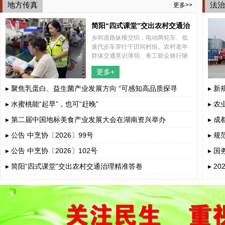
地方传真
法治
更多>>
简阳“四式课堂”交出农村交通治
乡间道路纵横交织，电动两轮车、低
理精准答卷
速代步车穿行于田间村组。农村老年
群体交通意识薄弱、务工群众骑行陋
习突出、孩童上下学接送风险暗藏，
更多+
多重道路安全隐患交织叠加。
▸ 聚焦乳蛋白、益生菌产业发展方向 “可感知高品质探寻
▸ 
荟”呼和浩...
▸ 水蜜桃能“起早”，也可“赶晚”
▸ 
▸ 第二届中国地标美食产业发展大会在湖南资兴举办
▸ 
▸ 公告 中烹协〔2026〕99号
▸ 
▸ 公告 中烹协〔2026〕102号
▸ 
若干
▸ 简阳“四式课堂”交出农村交通治理精准答卷
▸ 