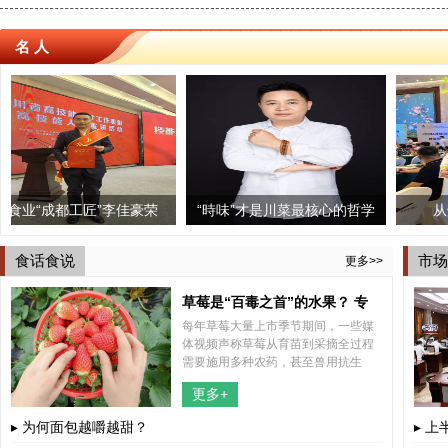
名 人
都工匠”李佳豪荣
三个椰子椰子鸡火锅印象城
“時味”才是川菜最核心的哲学
成都街子古镇上演“
从炊事班长
能大师”荣誉称号
店启幕 引领蓉城健康美食新
思想
鱼”吸引众游
食话食说
市场
更多>>
时尚！
草莓是“百毒之首”的水果？ 专
每年草莓大量上市季节期间，一些媒
家“五问五答”为你解惑
体视频声称草莓从育苗到采摘全过程
需要施用多种农药，甚至兽用抗生
素，认为草莓不能吃。这些视频不断
更多+
传播，引起公众关注，也引发了不少
网友的担心。
▸ 为何面包越嚼越甜？
▸ 