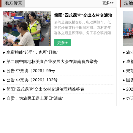
地方传真
法治
更多>>
简阳“四式课堂”交出农村交通治
乡间道路纵横交织，电动两轮车、低
理精准答卷
速代步车穿行于田间村组。农村老年
群体交通意识薄弱、务工群众骑行陋
习突出、孩童上下学接送风险暗藏，
更多+
多重道路安全隐患交织叠加。
▸ 水蜜桃能“起早”，也可“赶晚”
▸ 
▸ 第二届中国地标美食产业发展大会在湖南资兴举办
▸ 
▸ 公告 中烹协〔2026〕99号
▸ 
▸ 公告 中烹协〔2026〕102号
▸ 
若干
▸ 简阳“四式课堂”交出农村交通治理精准答卷
▸ 
▸ 自贡：为农民工送上夏日“清凉”
▸ 办