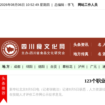
2026年08月06日 10:52:50 星期四
| 总编辑：李飞
网站工作人员
头条资讯
名 
地方传真
名 
地 方
：
成都
|
绵阳
|
德阳
|
自贡
|
攀枝花
|
泸州
|
广元
|
头
123个
条
推
新华社北京8月5日电（记者张晓洁）记者8月5日获悉，人力资源
荐
在技能人才评价工作网公示征求意见。
【了解详情】