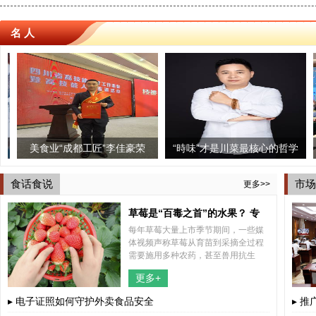
名 人
工匠”李佳豪荣
三个椰子椰子鸡火锅印象城
“時味”才是川菜最核心的哲学
成都街子古镇上演“
从炊事班长到
大师”荣誉称号
店启幕 引领蓉城健康美食新
思想
鱼”吸引众游客
食话食说
市场
更多>>
时尚！
草莓是“百毒之首”的水果？ 专
每年草莓大量上市季节期间，一些媒
家“五问五答”为你解惑
体视频声称草莓从育苗到采摘全过程
需要施用多种农药，甚至兽用抗生
素，认为草莓不能吃。这些视频不断
更多+
传播，引起公众关注，也引发了不少
网友的担心。
▸ 电子证照如何守护外卖食品安全
▸ 