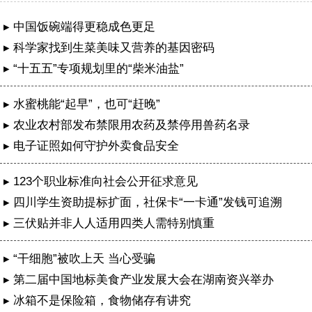
▸ 中国饭碗端得更稳成色更足
▸ 科学家找到生菜美味又营养的基因密码
▸ “十五五”专项规划里的“柴米油盐”
▸ 水蜜桃能“起早”，也可“赶晚”
▸ 农业农村部发布禁限用农药及禁停用兽药名录
▸ 电子证照如何守护外卖食品安全
▸ 123个职业标准向社会公开征求意见
▸ 四川学生资助提标扩面，社保卡“一卡通”发钱可追溯
▸ 三伏贴并非人人适用四类人需特别慎重
▸ “干细胞”被吹上天 当心受骗
▸ 第二届中国地标美食产业发展大会在湖南资兴举办
简阳“四式课堂”交出农村交通治理精准答卷
▸ 冰箱不是保险箱，食物储存有讲究