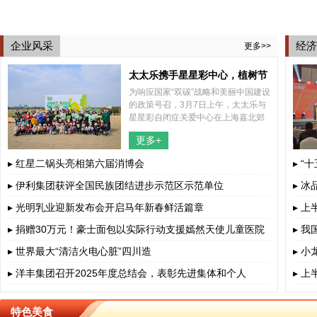
企业风采
经济
更多>>
太太乐携手星星彩中心，植树节
为响应国家“双碳”战略和美丽中国建设
共植希望之树
的政策号召，3月7日上午，太太乐与
星星彩自闭症关爱中心在上海嘉北郊
野公园内共同举办了一场别开生面的
更多+
2025年植树节特别活动，结合了植树
和捡跑两种形式，携手太太乐所帮
▸ 红星二锅头亮相第六届消博会
▸ “
▸ 伊利集团获评全国民族团结进步示范区示范单位
▸ 
▸ 光明乳业迎新发布会开启马年新春鲜活篇章
▸ 
▸ 捐赠30万元！豪士面包以实际行动支援嫣然天使儿童医院
▸ 
▸ 世界最大“清洁火电心脏”四川造
▸ 
▸ 洋丰集团召开2025年度总结会，表彰先进集体和个人
▸ 
特色美食