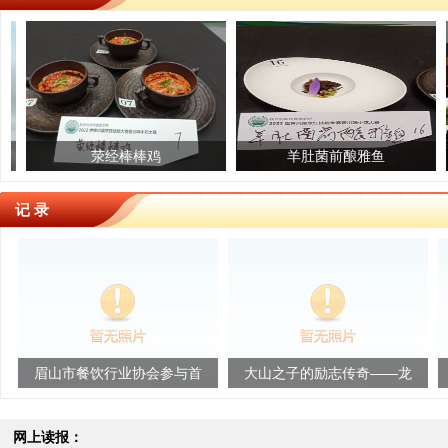
橙
棒棒鸡
红富士苹果
羊肚菌前酿雅鱼
雅安金花梨
滋味黑豆
记 录
业协会参与首
大山之子的励志传奇——龙
深耕“甜女”品牌 绽
味创新发展研
锦升的川菜情怀
华
满...
网上读报：