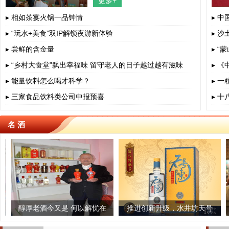
更多+
四川省、成都市、相关部门负责人、
餐饮界、学术界专家、协会嘉宾出
▸ 相如茶宴火锅一品钟情
▸ 
▸ “玩水+美食”双IP解锁夜游新体验
▸ 沙
▸ 尝鲜的含金量
▸ 
▸ “乡村大食堂”飘出幸福味 留守老人的日子越过越有滋味
▸ 
▸ 能量饮料怎么喝才科学？
▸ 
▸ 三家食品饮料类公司中报预喜
▸ 
名 酒
心制茶,一
是 何以解忧在
古法榨茶油 传承老手艺
推进创新升级，水井坊天号
云茶被认定为全国农
青岛啤酒：“质”敬
杯茶
身
陈焕新亮相
业链重点链
加油