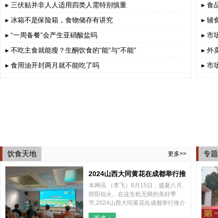
▸ 三伏贴并非人人适用四类人需特别慎重
▸ 
▸ 冰箱不是保险箱，食物储存有讲究
▸ 
▸ “一周备餐”会产生亚硝酸盐吗
▸ 
▸ 不吃主食就能瘦？生酮饮食的“能”与“不能”
▸ 
▸ 食用油开封两月就不能吃了吗
▸ 
饮食天地
专题
更多>>
2024山西大同黄花在成都举行推
本网讯 （李飞）8月15日，盛夏八月,
介会
骄阳似火。在这生机无限的美好季
节,2024山西大同黄花在成都举行推介
会，山西大同云州区区委、区政府和