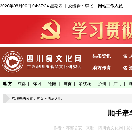
2026年08月06日 04:37:24 星期四
| 总编辑：李飞
网站工作人员
头条资讯
名 
地方传真
名 
地 方
：
成都
|
绵阳
|
德阳
|
自贡
|
攀枝花
|
泸州
|
广元
|
您现在的位置：
首页
>
法治天地
顺手牵
作者：郫都公安 | 来源：四川食文化网 | 发布于：2