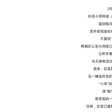
2月
外卖小哥阿成
返回电
意外发现放在
不翼而
郫都区公安分局珠
立即开
当天便将违
原来，彭某
见一辆送外卖
“小哥”
便“顺
将里面的
目前，彭某已被