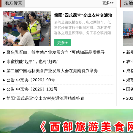
地方传真
法治
更多>>
简阳“四式课堂”交出农村交通治
乡间道路纵横交织，电动两轮车、低
理精准答卷
速代步车穿行于田间村组。农村老年
群体交通意识薄弱、务工群众骑行陋
习突出、孩童上下学接送风险暗藏，
更多+
多重道路安全隐患交织叠加。
▸ 聚焦乳蛋白、益生菌产业发展方向 “可感知高品质探寻
▸ 
荟”呼和浩...
▸ 水蜜桃能“起早”，也可“赶晚”
▸ 
▸ 第二届中国地标美食产业发展大会在湖南资兴举办
▸ 
▸ 公告 中烹协〔2026〕99号
▸ 
▸ 公告 中烹协〔2026〕102号
▸ 
若干
▸ 简阳“四式课堂”交出农村交通治理精准答卷
▸ 