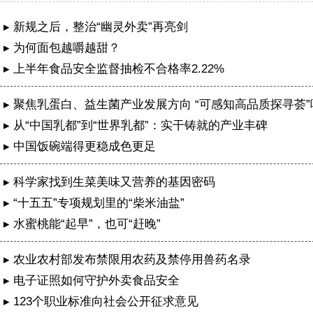
▸ 新规之后，整治“幽灵外卖”再亮剑
▸ 为何面包越嚼越甜？
▸ 上半年食品安全监督抽检不合格率2.22%
▸ 聚焦乳蛋白、益生菌产业发展方向 “可感知高品质探寻荟
特举办
▸ 从“中国乳都”到“世界乳都”：实干铸就的产业丰碑
▸ 中国饭碗端得更稳成色更足
▸ 科学家找到生菜美味又营养的基因密码
▸ “十五五”专项规划里的“柴米油盐”
▸ 水蜜桃能“起早”，也可“赶晚”
▸ 农业农村部发布禁限用农药及禁停用兽药名录
▸ 电子证照如何守护外卖食品安全
成都公安再次获评两个全国“枫桥式公安派出所”
▸ 123个职业标准向社会公开征求意见