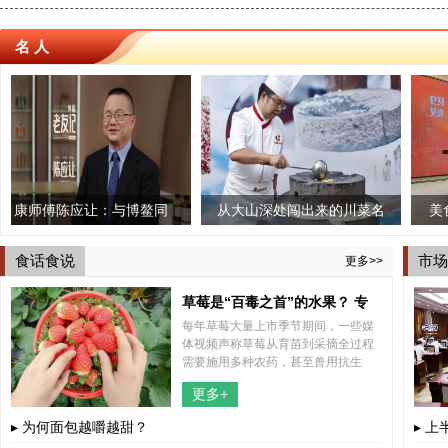
名 人
应让：与博鳌同
从大山深处闯出来的川菜名
美食业“成都工
想共鸣到产业共赢
厨——龙小强
获“四川技能大
食话食说
市场
更多>>
草莓是“百毒之首”的水果？ 专
每年草莓大量上市季节期间，一些媒
家“五问五答”为你解惑
体视频声称草莓从育苗到采摘全过程
需要施用多种农药，甚至兽用抗生
素，认为草莓不能吃。这些视频不断
更多+
传播，引起公众关注，也引发了不少
网友的担心。
▸ 为何面包越嚼越甜？
▸ 