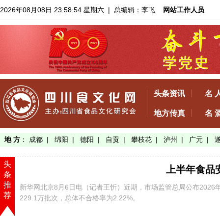
2026年08月08日 23:58:55 星期六
| 总编辑：李飞
网站工作人员
头条资讯
名 
地方传真
名 
地 方
：
成都
|
绵阳
|
德阳
|
自贡
|
攀枝花
|
泸州
|
广元
|
头
上半年食品安
条
推
新华网北京8月6日电（记者王忻）近期，市场监管总局公布202
荐
229.1万批次，总体不合格率为2.22%。
【了解详情】