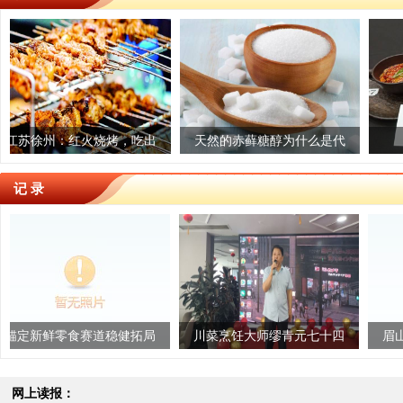
好”——给蓉城
：红火烧烤，吃出
乐享预制菜 安全记心上
天然的赤藓糖醇为什么是代
爱媛冻橙
荥经棒
的味道
幸福况味
糖“尖子生”？
记 录
食赛道稳健拓局
川菜烹饪大师缪青元七十四
眉山市餐饮行业
岁寿宴圆满举行
届四川地方风味
讨会取得圆
网上读报：