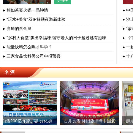
更多+
四川省、成都市、相关部门负责人、
餐饮界、学术界专家、协会嘉宾出
▸ 相如茶宴火锅一品钟情
▸ 
▸ “玩水+美食”双IP解锁夜游新体验
▸ 沙
▸ 尝鲜的含金量
▸ 
▸ “乡村大食堂”飘出幸福味 留守老人的日子越过越有滋味
▸ 
▸ 能量饮料怎么喝才科学？
▸ 
▸ 三家食品饮料类公司中报预喜
▸ 
名 酒
面观：千秋文
亿阵营扩容 分化加
落叶归根 “泰茶”老字号生根
古井贡酒·怀旧版演绎中国复
雅安蔡龙茶业：匠心
醇厚老酒今又是
格局如何演变？
尤香
古白酒文化之美
中国
生只做一杯
自