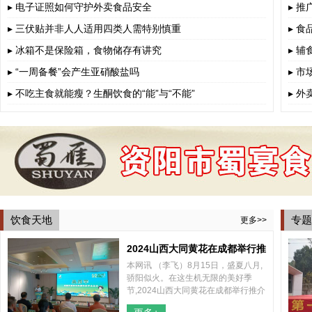
▸ 电子证照如何守护外卖食品安全
▸ 
▸ 三伏贴并非人人适用四类人需特别慎重
▸ 
▸ 冰箱不是保险箱，食物储存有讲究
▸ 
▸ “一周备餐”会产生亚硝酸盐吗
▸ 
▸ 不吃主食就能瘦？生酮饮食的“能”与“不能”
▸ 
饮食天地
专题
更多>>
2024山西大同黄花在成都举行推
本网讯 （李飞）8月15日，盛夏八月,
介会
骄阳似火。在这生机无限的美好季
节,2024山西大同黄花在成都举行推介
会，山西大同云州区区委、区政府和