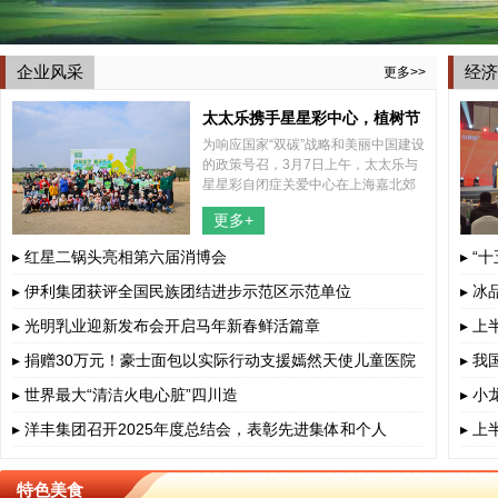
企业风采
经济
更多>>
太太乐携手星星彩中心，植树节
为响应国家“双碳”战略和美丽中国建设
共植希望之树
的政策号召，3月7日上午，太太乐与
星星彩自闭症关爱中心在上海嘉北郊
野公园内共同举办了一场别开生面的
更多+
2025年植树节特别活动，结合了植树
和捡跑两种形式，携手太太乐所帮
▸ 红星二锅头亮相第六届消博会
▸ “
▸ 伊利集团获评全国民族团结进步示范区示范单位
▸ 
▸ 光明乳业迎新发布会开启马年新春鲜活篇章
▸ 
▸ 捐赠30万元！豪士面包以实际行动支援嫣然天使儿童医院
▸ 
▸ 世界最大“清洁火电心脏”四川造
▸ 
▸ 洋丰集团召开2025年度总结会，表彰先进集体和个人
▸ 
特色美食