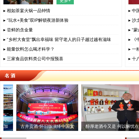
更多+
四川省、成都市、相关部门负责人、
餐饮界、学术界专家、协会嘉宾出
▸ 相如茶宴火锅一品钟情
▸ 
▸ “玩水+美食”双IP解锁夜游新体验
▸ 沙
▸ 尝鲜的含金量
▸ 
▸ “乡村大食堂”飘出幸福味 留守老人的日子越过越有滋味
▸ 
▸ 能量饮料怎么喝才科学？
▸ 
▸ 三家食品饮料类公司中报预喜
▸ 
名 酒
归根 “泰茶”老字号生根
古井贡酒·怀旧版演绎中国复
雅安蔡龙茶业：匠心制茶,一
醇厚老酒今又是 何以解忧在
古法榨
推进
古白酒文化之美
中国
生只做一杯茶
自身