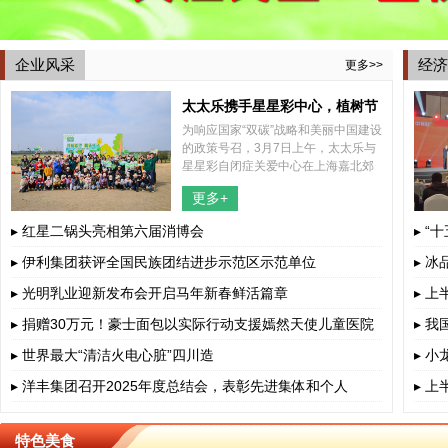
企业风采
经济
更多>>
太太乐携手星星彩中心，植树节
为响应国家“双碳”战略和美丽中国建设
共植希望之树
的政策号召，3月7日上午，太太乐与
星星彩自闭症关爱中心在上海嘉北郊
野公园内共同举办了一场别开生面的
更多+
2025年植树节特别活动，结合了植树
和捡跑两种形式，携手太太乐所帮
▸ 红星二锅头亮相第六届消博会
▸ “
▸ 伊利集团获评全国民族团结进步示范区示范单位
▸ 
▸ 光明乳业迎新发布会开启马年新春鲜活篇章
▸ 
▸ 捐赠30万元！豪士面包以实际行动支援嫣然天使儿童医院
▸ 
▸ 世界最大“清洁火电心脏”四川造
▸ 
▸ 洋丰集团召开2025年度总结会，表彰先进集体和个人
▸ 
特色美食