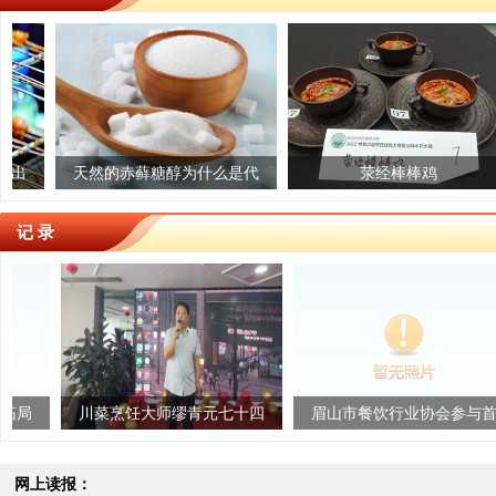
享预制菜 安全记心上
天然的赤藓糖醇为什么是代
爱媛冻橙
荥经棒棒鸡
糖“尖子生”？
记 录
川菜烹饪大师缪青元七十四
眉山市餐饮行业协会参与首
大山
岁寿宴圆满举行
届四川地方风味创新发展研
讨会取得圆满...
网上读报：