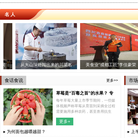
名 人
从大山深处闯出来的川菜名
美食业“成都工匠”李佳豪荣
三个椰子
“時味
厨——龙小强
获“四川技能大师”荣誉称号
店启幕 
食话食说
市场
更多>>
草莓是“百毒之首”的水果？ 专
每年草莓大量上市季节期间，一些媒
家“五问五答”为你解惑
体视频声称草莓从育苗到采摘全过程
需要施用多种农药，甚至兽用抗生
素，认为草莓不能吃。这些视频不断
更多+
传播，引起公众关注，也引发了不少
网友的担心。
▸ 为何面包越嚼越甜？
▸ 