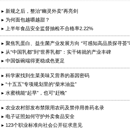
▸ 新规之后，整治“幽灵外卖”再亮剑
▸ 为何面包越嚼越甜？
▸ 上半年食品安全监督抽检不合格率2.22%
▸ 聚焦乳蛋白、益生菌产业发展方向 “可感知高品质探寻荟
特举办
▸ 从“中国乳都”到“世界乳都”：实干铸就的产业丰碑
▸ 中国饭碗端得更稳成色更足
▸ 科学家找到生菜美味又营养的基因密码
▸ “十五五”专项规划里的“柴米油盐”
▸ 水蜜桃能“起早”，也可“赶晚”
▸ 农业农村部发布禁限用农药及禁停用兽药名录
▸ 电子证照如何守护外卖食品安全
成都公安再次获评两个全国“枫桥式公安派出所”
▸ 123个职业标准向社会公开征求意见