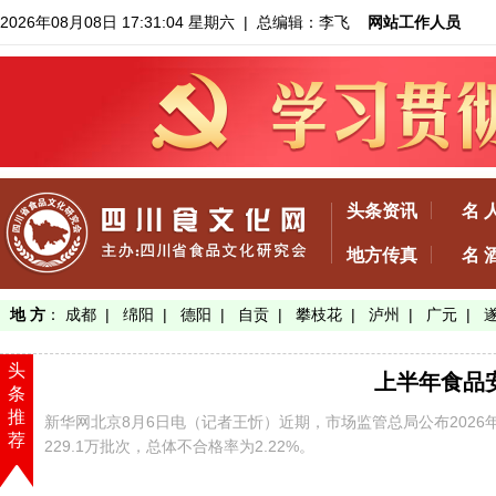
2026年08月08日 17:31:05 星期六
| 总编辑：李飞
网站工作人员
头条资讯
名 
地方传真
名 
地 方
：
成都
|
绵阳
|
德阳
|
自贡
|
攀枝花
|
泸州
|
广元
|
头
上半年食品安
条
推
新华网北京8月6日电（记者王忻）近期，市场监管总局公布202
荐
229.1万批次，总体不合格率为2.22%。
【了解详情】