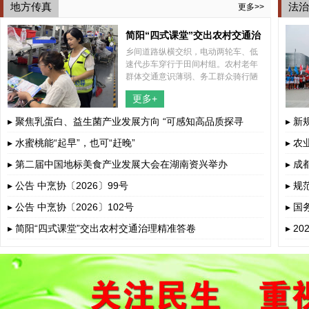
地方传真
法治
更多>>
简阳“四式课堂”交出农村交通治
乡间道路纵横交织，电动两轮车、低
理精准答卷
速代步车穿行于田间村组。农村老年
群体交通意识薄弱、务工群众骑行陋
习突出、孩童上下学接送风险暗藏，
更多+
多重道路安全隐患交织叠加。
▸ 聚焦乳蛋白、益生菌产业发展方向 “可感知高品质探寻
▸ 
荟”呼和浩...
▸ 水蜜桃能“起早”，也可“赶晚”
▸ 
▸ 第二届中国地标美食产业发展大会在湖南资兴举办
▸ 
▸ 公告 中烹协〔2026〕99号
▸ 
▸ 公告 中烹协〔2026〕102号
▸ 
若干
▸ 简阳“四式课堂”交出农村交通治理精准答卷
▸ 