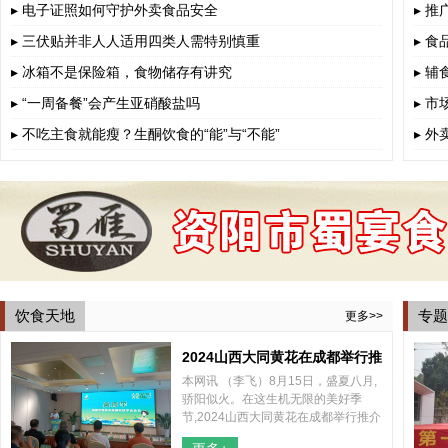
▸ 电子证照如何守护外卖食品安全
▸ 
▸ 三伏贴并非人人适用四类人需特别慎重
▸ 
▸ 冰箱不是保险箱，食物储存有讲究
▸ 
▸ “一周备餐”会产生亚硝酸盐吗
▸ 
▸ 不吃主食就能瘦？生酮饮食的“能”与“不能”
▸ 
饮食天地
专题
更多>>
2024山西大同黄花在成都举行推
本网讯 （李飞）8月15日，盛夏八月,
介会
骄阳似火。在这生机无限的美好季
节,2024山西大同黄花在成都举行推介
会，山西大同云州区区委、区政府和