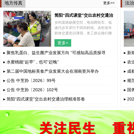
地方传真
法治
更多>>
简阳“四式课堂”交出农村交通治
乡间道路纵横交织，电动两轮车、低
理精准答卷
速代步车穿行于田间村组。农村老年
群体交通意识薄弱、务工群众骑行陋
习突出、孩童上下学接送风险暗藏，
更多+
多重道路安全隐患交织叠加。
▸ 聚焦乳蛋白、益生菌产业发展方向 “可感知高品质探寻
▸ 
荟”呼和浩...
▸ 水蜜桃能“起早”，也可“赶晚”
▸ 
▸ 第二届中国地标美食产业发展大会在湖南资兴举办
▸ 
▸ 公告 中烹协〔2026〕99号
▸ 
▸ 公告 中烹协〔2026〕102号
▸ 
若干
▸ 简阳“四式课堂”交出农村交通治理精准答卷
▸ 