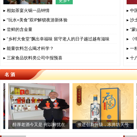
更多+
四川省、成都市、相关部门负责人、
餐饮界、学术界专家、协会嘉宾出
▸ 相如茶宴火锅一品钟情
▸ 
▸ “玩水+美食”双IP解锁夜游新体验
▸ 沙
▸ 尝鲜的含金量
▸ 
▸ “乡村大食堂”飘出幸福味 留守老人的日子越过越有滋味
▸ 
▸ 能量饮料怎么喝才科学？
▸ 
▸ 三家食品饮料类公司中报预喜
▸ 
名 酒
龙茶业：匠心制茶,一
厚老酒今又是 何以解忧在
古法榨茶油 传承老手艺
推进创新升级，水井坊天号
云茶被认
青岛啤酒
生只做一杯茶
自身
陈焕新亮相
业