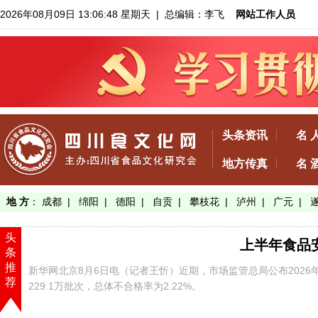
2026年08月09日 13:06:48 星期天
| 总编辑：李飞
网站工作人员
头条资讯
名 
地方传真
名 
地 方
：
成都
|
绵阳
|
德阳
|
自贡
|
攀枝花
|
泸州
|
广元
|
头
上半年食品安
条
推
新华网北京8月6日电（记者王忻）近期，市场监管总局公布202
荐
229.1万批次，总体不合格率为2.22%。
【了解详情】