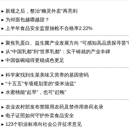
▸ 新规之后，整治“幽灵外卖”再亮剑
▸ 为何面包越嚼越甜？
▸ 上半年食品安全监督抽检不合格率2.22%
▸ 聚焦乳蛋白、益生菌产业发展方向 “可感知高品质探寻荟
特举办
▸ 从“中国乳都”到“世界乳都”：实干铸就的产业丰碑
▸ 中国饭碗端得更稳成色更足
▸ 科学家找到生菜美味又营养的基因密码
▸ “十五五”专项规划里的“柴米油盐”
▸ 水蜜桃能“起早”，也可“赶晚”
▸ 农业农村部发布禁限用农药及禁停用兽药名录
▸ 电子证照如何守护外卖食品安全
简阳“四式课堂”交出农村交通治理精准答卷
▸ 123个职业标准向社会公开征求意见