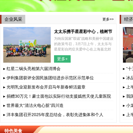
企业风采
经济
更多>>
太太乐携手星星彩中心，植树节
为响应国家“双碳”战略和美丽中国建设
共植希望之树
的政策号召，3月7日上午，太太乐与
星星彩自闭症关爱中心在上海嘉北郊
野公园内共同举办了一场别开生面的
更多+
2025年植树节特别活动，结合了植树
和捡跑两种形式，携手太太乐所帮
▸ 红星二锅头亮相第六届消博会
▸ “
▸ 伊利集团获评全国民族团结进步示范区示范单位
▸ 
▸ 光明乳业迎新发布会开启马年新春鲜活篇章
▸ 
▸ 捐赠30万元！豪士面包以实际行动支援嫣然天使儿童医院
▸ 
▸ 世界最大“清洁火电心脏”四川造
▸ 
▸ 洋丰集团召开2025年度总结会，表彰先进集体和个人
▸ 
特色美食