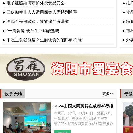
▸ 电子证照如何守护外卖食品安全
▸ 
▸ 三伏贴并非人人适用四类人需特别慎重
▸ 
▸ 冰箱不是保险箱，食物储存有讲究
▸ 
▸ “一周备餐”会产生亚硝酸盐吗
▸ 
▸ 不吃主食就能瘦？生酮饮食的“能”与“不能”
▸ 
饮食天地
专题
更多>>
2024山西大同黄花在成都举行推
本网讯 （李飞）8月15日，盛夏八月,
介会
骄阳似火。在这生机无限的美好季
节,2024山西大同黄花在成都举行推介
会，山西大同云州区区委、区政府和