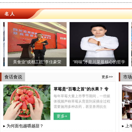
名 人
食业“成都工匠”李佳豪荣
三个椰子椰子鸡火锅印象城
“時味”才是川菜最核心的哲学
成都街子古
从炊
“四川技能大师”荣誉称号
店启幕 引领蓉城健康美食新
思想
鱼”
食话食说
市场
更多>>
时尚！
草莓是“百毒之首”的水果？ 专
每年草莓大量上市季节期间，一些媒
家“五问五答”为你解惑
体视频声称草莓从育苗到采摘全过程
需要施用多种农药，甚至兽用抗生
素，认为草莓不能吃。这些视频不断
更多+
传播，引起公众关注，也引发了不少
网友的担心。
▸ 为何面包越嚼越甜？
▸ 