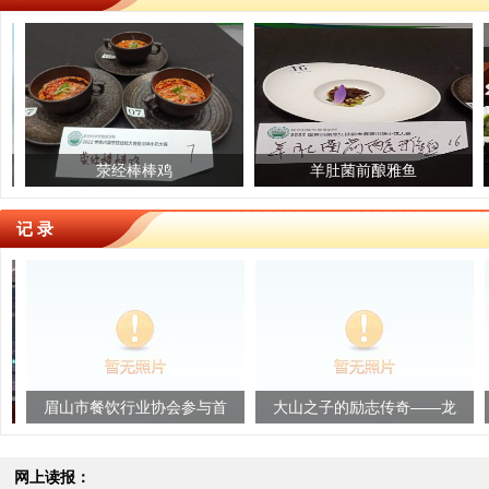
爱媛冻橙
荥经棒棒鸡
羊肚菌前酿雅鱼
红富士苹果
雅
记 录
山市餐饮行业协会参与首
大山之子的励志传奇——龙
深耕“甜
四川地方风味创新发展研
锦升的川菜情怀
讨会取得圆满...
网上读报：