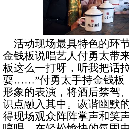
活动现场最具特色的环
金钱板说唱艺人付勇太带来
板这么一打呀，听我把话
耍……”付勇太手持金钱板
形象的表演，将酒后禁驾
识点融入其中。诙谐幽默
得现场观众阵阵掌声和笑
哼唱，在轻松愉快的氛围