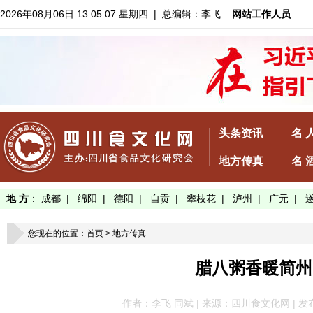
2026年08月06日 13:05:08 星期四
| 总编辑：李飞
网站工作人员
头条资讯
名 
地方传真
名 
地 方
：
成都
|
绵阳
|
德阳
|
自贡
|
攀枝花
|
泸州
|
广元
|
您现在的位置：
首页
>
地方传真
腊八粥香暖简州
作者：李飞 同斌 | 来源：四川食文化网 | 发布于：2