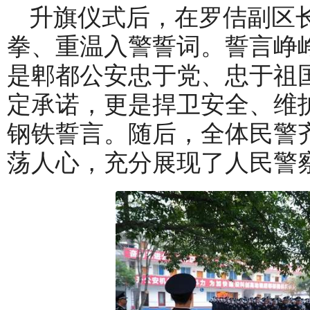
升旗仪式后，在罗佶副区
拳、重温入警誓词。誓言峥
是郫都公安忠于党、忠于祖
定承诺，更是捍卫安全、维
钢铁誓言。随后，全体民警
荡人心，充分展现了人民警