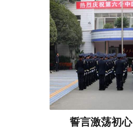
誓言激荡初心