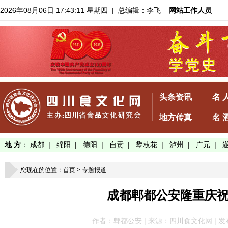
2026年08月06日 17:43:13 星期四
| 总编辑：李飞
网站工作人员
头条资讯
名 
地方传真
名 
地 方
：
成都
|
绵阳
|
德阳
|
自贡
|
攀枝花
|
泸州
|
广元
|
您现在的位置：
首页
>
专题报道
成都郫都公安隆重庆
作者：郫都公安 | 来源：四川食文化网 | 发布于：2