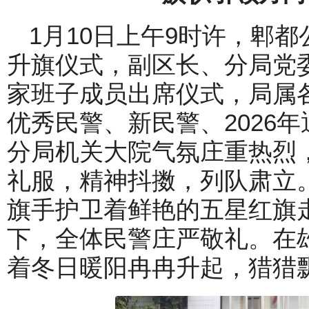
1月10日上午9时许，郫
升旗仪式，副区长、分局党
家班子成员出席仪式，局属
优秀民警、新民警、2026年
分局机关大院气氛庄重热烈
礼服，精神抖擞，列队肃立
旗手护卫着鲜艳的五星红旗走
下，全体民警庄严敬礼。在
着冬日暖阳冉冉升起，猎猎