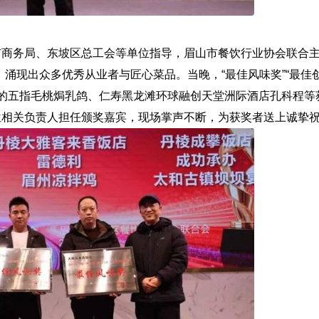
商务局、东坡区总工会等单位指导，眉山市餐饮行业协会联合主
涌现出众多优秀从业者与匠心菜品。当晚，“最佳风味奖”“最佳创
怀东的五指毛桃焗乳鸽、仁寿黑龙滩环球融创天堂洲际酒店孔科程等
位相关负责人担任颁奖嘉宾，现场掌声不断，为获奖者送上诚挚