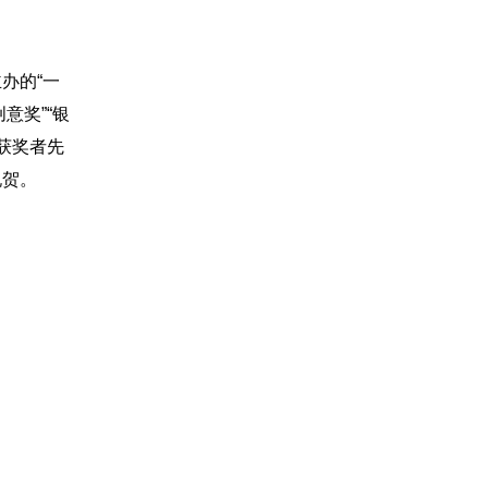
办的“一
意奖”“银
获奖者先
祝贺。