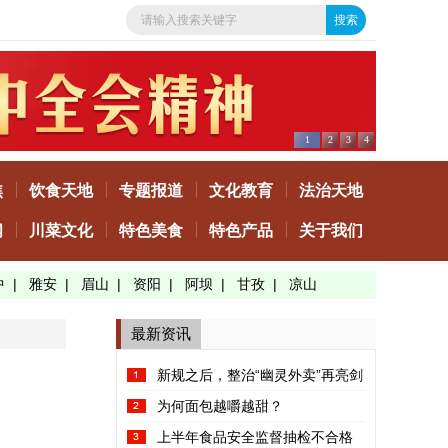
1
2
3
4
焦
饮食天地
专题报道
文化教育
法治天地
闻
川菜文化
特色美食
特色产品
关于我们
中
|
雅安
|
眉山
|
资阳
|
阿坝
|
甘孜
|
凉山
最新资讯
新规之后，整治“幽灵外卖”再亮剑
为何面包越嚼越甜？
上半年食品安全监督抽检不合格