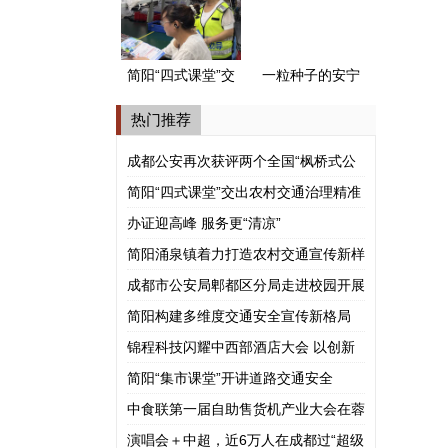
式公安派出所”
简阳“四式课堂”交
一粒种子的安宁
出农村交通治理
河谷之旅
热门推荐
精准答卷
成都公安再次获评两个全国“枫桥式公
安派出所”
简阳“四式课堂”交出农村交通治理精准
答卷
办证迎高峰 服务更“清凉”
简阳涌泉镇着力打造农村交通宣传新样
板
成都市公安局郫都区分局走进校园开展
涉外法治宣讲
简阳构建多维度交通安全宣传新格局
锦程科技闪耀中西部酒店大会 以创新
模式赋能酒旅产业共赢
简阳“集市课堂”开讲道路交通安全
中食联第一届自助售货机产业大会在蓉
举行
演唱会＋中超，近6万人在成都过“超级