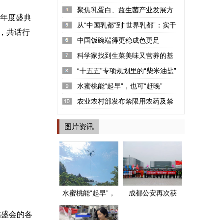
率2.22%
聚焦乳蛋白、益生菌产业发展方
5年度盛典
向 “可感知高品质探寻荟”呼和浩...
从“中国乳都”到“世界乳都”：实干
，共话行
铸就的产业丰碑
中国饭碗端得更稳成色更足
科学家找到生菜美味又营养的基
因密码
“十五五”专项规划里的“柴米油盐”
水蜜桃能“起早”，也可“赶晚”
农业农村部发布禁限用农药及禁
停用兽药名录
图片资讯
水蜜桃能“起早”，
成都公安再次获
也可“赶晚”
评两个全国“枫桥
临盛会的各