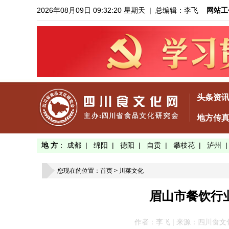
2026年08月09日 09:32:22 星期天
| 总编辑：李飞
网站工
头条资
地方传
地 方
：
成都
|
绵阳
|
德阳
|
自贡
|
攀枝花
|
泸州
您现在的位置：
首页
>
川菜文化
眉山市餐饮行业
作者：李飞 | 来源：四川食文化网 |