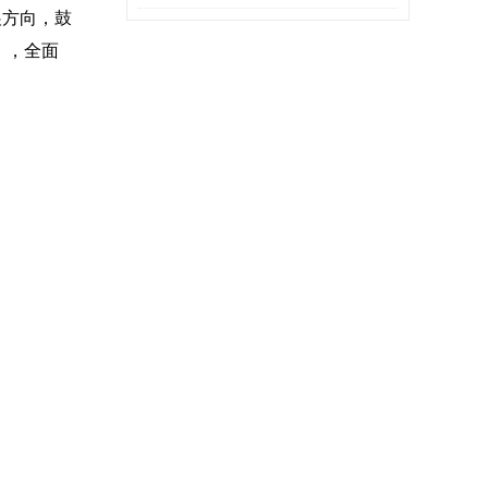
展方向，鼓
周末”
》，全面