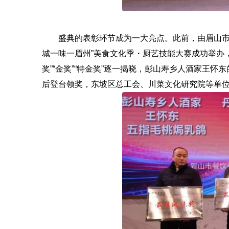
盛典的表彰环节成为一大亮点。此前，由眉山市
城一味一眉州”美食文化季・厨艺技能大赛成功举办，
奖”“金奖”“特金奖”逐一揭晓，彭山寿乡人酒家王
后登台领奖，东坡区总工会、川菜文化研究院等单