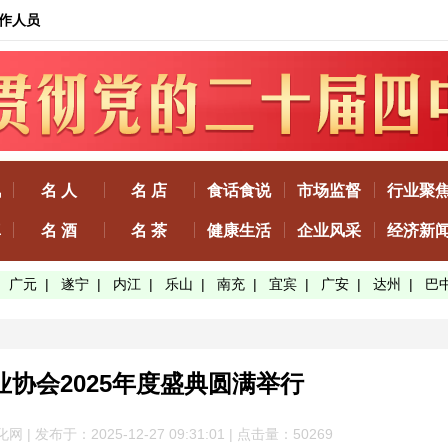
作人员
讯
名 人
名 店
食话食说
市场监督
行业聚
真
名 酒
名 茶
健康生活
企业风采
经济新
|
广元
|
遂宁
|
内江
|
乐山
|
南充
|
宜宾
|
广安
|
达州
|
巴
协会2025年度盛典圆满举行
 发布于：2025-12-27 09:31:01 | 点击量：50
269