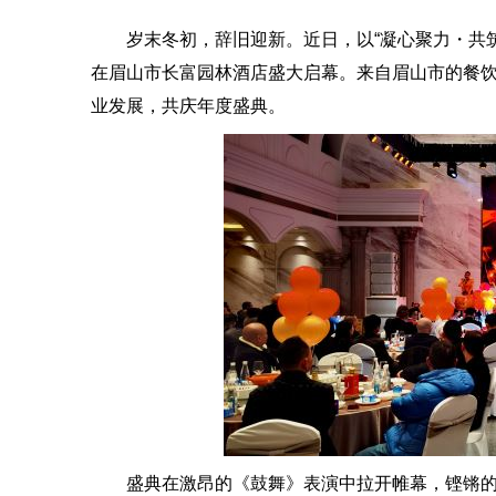
岁末冬初，辞旧迎新。近日，以“凝心聚力・共筑
在眉山市长富园林酒店盛大启幕。来自眉山市的餐饮
业发展，共庆年度盛典。
盛典在激昂的《鼓舞》表演中拉开帷幕，铿锵