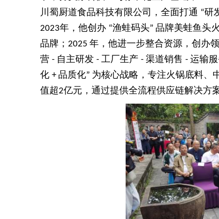
川蜀厨道食品科技有限公司，全面打通
研
“
年，他创办
渔蛙码头
品牌美蛙鱼头
2023
“
”
品牌；
年，他进一步整合资源，创办
2025
营
自主研发
工厂生产
渠道销售
运输服
-
-
-
-
化
品质化
为核心战略，专注火锅底料、
+
”
值超
亿元，通过提供全流程供应链解决方
2