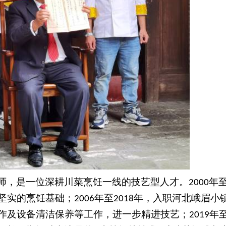
师，是一位深耕川菜烹饪一线的技艺型人才。
年
2000
坚实的烹饪基础；
年至
年，入职河北峨眉小
2006
2018
作及设备清洁保养等工作，进一步精进技艺；
年
2019