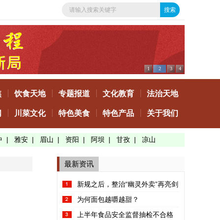
1
2
3
4
焦
饮食天地
专题报道
文化教育
法治天地
闻
川菜文化
特色美食
特色产品
关于我们
中
|
雅安
|
眉山
|
资阳
|
阿坝
|
甘孜
|
凉山
最新资讯
新规之后，整治“幽灵外卖”再亮剑
为何面包越嚼越甜？
上半年食品安全监督抽检不合格