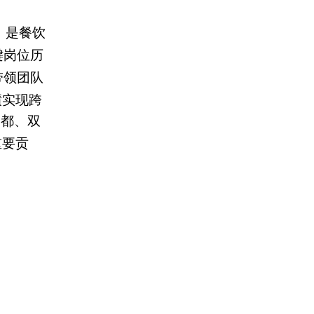
，是餐饮
键岗位历
带领团队
绩实现跨
郫都、双
重要贡