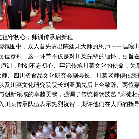
先祖守初心，师训传承启新程
穆氛围中，众人首先请出陈廷龙大师的恩师
国宴
——
灵位参拜，这一环节不仅是对川菜先辈的缅怀，更旨
的师训，时刻不忘初心、牢记传承川菜文化的使命，为
大师、四川省食品文化研究会副会长、川菜老师傅传统
以及川菜文化研究院院长刘亚鹏先后上台致辞。两位
与创新领域的卓越贡献，强调了传统餐饮技艺
师徒相
“
入川菜传承队伍表示热烈祝贺，期许他们在大师的指