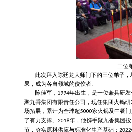
三位
此次拜入陈廷龙大师门下的三位弟子，
果，成为各自领域的佼佼者。
陈佳军
，
年出生，是一位兼具研发
1994
聚九香集团有限责任公司，现任集团火锅研
场拓展，累计为全球超
家火锅及中餐门
5000
了有力支撑。
年，他携手聚九香集团投
2018
节，夯实原料供应与标准化生产基础；
2022