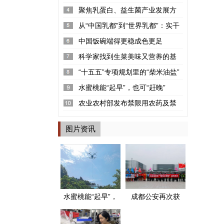
率2.22%
聚焦乳蛋白、益生菌产业发展方
向 “可感知高品质探寻荟”呼和浩...
从“中国乳都”到“世界乳都”：实干
铸就的产业丰碑
中国饭碗端得更稳成色更足
科学家找到生菜美味又营养的基
因密码
“十五五”专项规划里的“柴米油盐”
水蜜桃能“起早”，也可“赶晚”
农业农村部发布禁限用农药及禁
停用兽药名录
图片资讯
水蜜桃能“起早”，
成都公安再次获
也可“赶晚”
评两个全国“枫桥