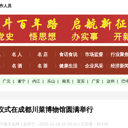
作人员
讯
名 人
名 店
食话食说
市场监督
行业聚
真
名 酒
名 茶
健康生活
企业风采
经济新
|
广元
|
遂宁
|
内江
|
乐山
|
南充
|
宜宾
|
广安
|
达州
|
巴
仪式在成都川菜博物馆圆满举行
化网 | 发布于：2025-10-18 16:30:15 | 点击量：50
169