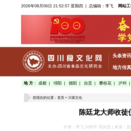
2026年08月06日 21:52:59 星期四
| 总编辑：李飞
网站工
头条资
地方传
地 方
：
成都
|
绵阳
|
德阳
|
自贡
|
攀枝花
|
泸州
您现在的位置：
首页
>
川菜文化
陈廷龙大师收徒
作者：李飞 刘和平 胥执贵 | 来源：四川食文