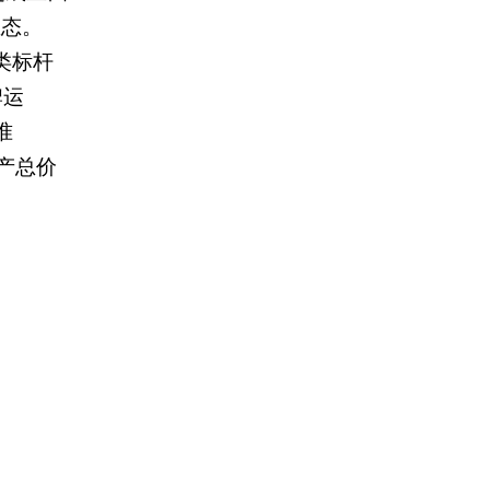
生态。
类标杆
牌运
准
产总价