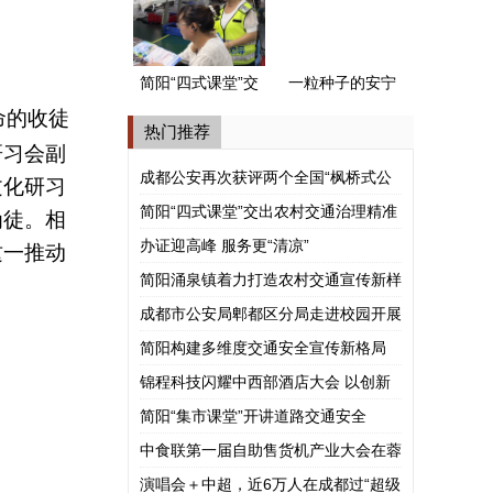
式公安派出所”
简阳“四式课堂”交
一粒种子的安宁
命的收徒
出农村交通治理
河谷之旅
热门推荐
精准答卷
研习会副
成都公安再次获评两个全国“枫桥式公
文化研习
安派出所”
简阳“四式课堂”交出农村交通治理精准
为徒。相
答卷
办证迎高峰 服务更“清凉”
这一推动
简阳涌泉镇着力打造农村交通宣传新样
板
成都市公安局郫都区分局走进校园开展
涉外法治宣讲
简阳构建多维度交通安全宣传新格局
锦程科技闪耀中西部酒店大会 以创新
模式赋能酒旅产业共赢
简阳“集市课堂”开讲道路交通安全
中食联第一届自助售货机产业大会在蓉
举行
演唱会＋中超，近6万人在成都过“超级