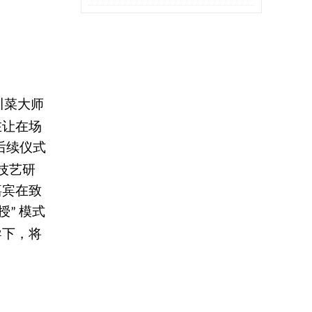
周末”
川菜大师
在让在场
后续仪式
技艺研
嘉宾在致
授
模式
”
导下，将