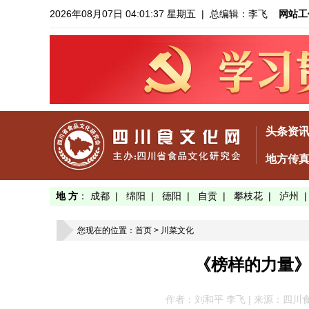
2026年08月07日 04:01:38 星期五
| 总编辑：李飞
网站工
头条资
地方传
地 方
：
成都
|
绵阳
|
德阳
|
自贡
|
攀枝花
|
泸州
您现在的位置：
首页
>
川菜文化
《榜样的力量
作者：刘和平 李飞 | 来源：四川食文化网