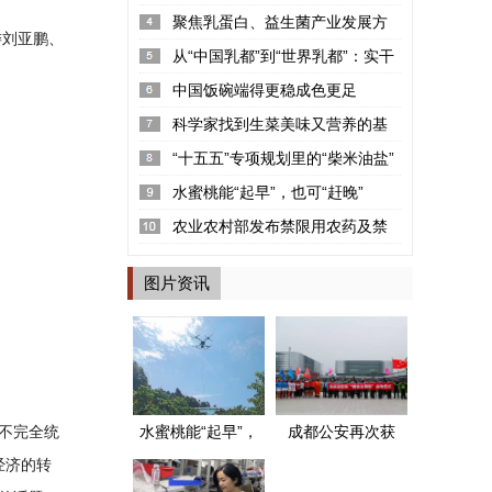
率2.22%
聚焦乳蛋白、益生菌产业发展方
委刘亚鹏、
向 “可感知高品质探寻荟”呼和浩...
从“中国乳都”到“世界乳都”：实干
铸就的产业丰碑
中国饭碗端得更稳成色更足
科学家找到生菜美味又营养的基
因密码
“十五五”专项规划里的“柴米油盐”
水蜜桃能“起早”，也可“赶晚”
农业农村部发布禁限用农药及禁
停用兽药名录
图片资讯
水蜜桃能“起早”，
成都公安再次获
不完全统
也可“赶晚”
评两个全国“枫桥
经济的转