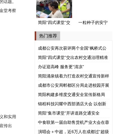
式公安派出所”
的话题。
金堂考察
简阳“四式课堂”交
一粒种子的安宁
出农村交通治理
河谷之旅
热门推荐
精准答卷
成都公安再次获评两个全国“枫桥式公
安派出所”
简阳“四式课堂”交出农村交通治理精准
答卷
办证迎高峰 服务更“清凉”
简阳涌泉镇着力打造农村交通宣传新样
板
成都市公安局郫都区分局走进校园开展
涉外法治宣讲
简阳构建多维度交通安全宣传新格局
锦程科技闪耀中西部酒店大会 以创新
模式赋能酒旅产业共赢
简阳“集市课堂”开讲道路交通安全
义和实用
中食联第一届自助售货机产业大会在蓉
宣传出
举行
演唱会＋中超，近6万人在成都过“超级