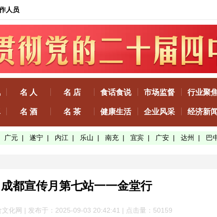
作人员
讯
名 人
名 店
食话食说
市场监督
行业聚
真
名 酒
名 茶
健康生活
企业风采
经济新
|
广元
|
遂宁
|
内江
|
乐山
|
南充
|
宜宾
|
广安
|
达州
|
巴
》成都宣传月第七站一一金堂行
 | 发布于：2025-09-03 20:42:41 | 点击量：50
159