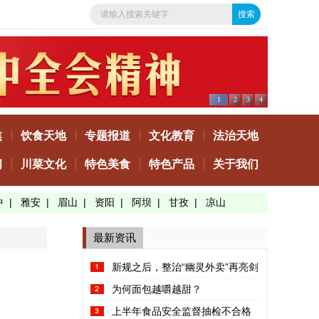
1
2
3
4
焦
饮食天地
专题报道
文化教育
法治天地
闻
川菜文化
特色美食
特色产品
关于我们
中
|
雅安
|
眉山
|
资阳
|
阿坝
|
甘孜
|
凉山
最新资讯
新规之后，整治“幽灵外卖”再亮剑
为何面包越嚼越甜？
上半年食品安全监督抽检不合格