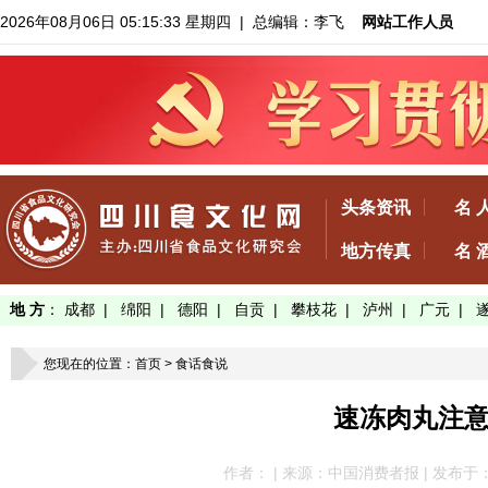
2026年08月06日 05:15:33 星期四
| 总编辑：李飞
网站工作人员
头条资讯
名 
地方传真
名 
地 方
：
成都
|
绵阳
|
德阳
|
自贡
|
攀枝花
|
泸州
|
广元
|
您现在的位置：
首页
>
食话食说
速冻肉丸注
作者： | 来源：中国消费者报 | 发布于：2022