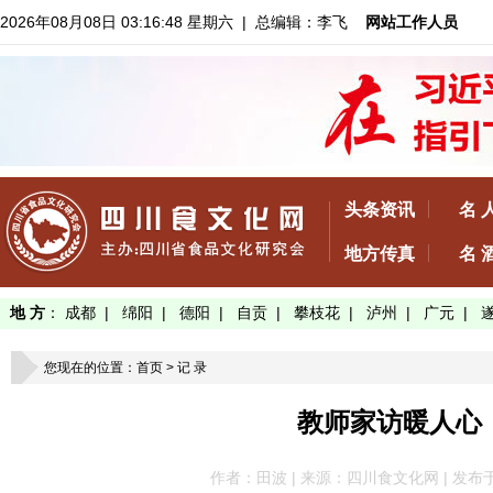
2026年08月08日 03:16:49 星期六
| 总编辑：李飞
网站工作人员
头条资讯
名 
地方传真
名 
地 方
：
成都
|
绵阳
|
德阳
|
自贡
|
攀枝花
|
泸州
|
广元
|
您现在的位置：
首页
>
记 录
教师家访暖人心
作者：田波 | 来源：四川食文化网 | 发布于：202