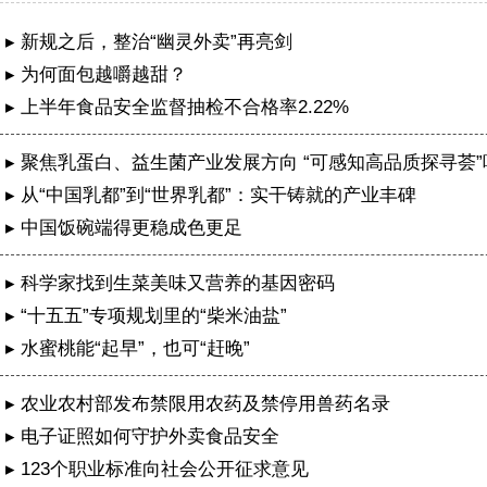
▸ 新规之后，整治“幽灵外卖”再亮剑
▸ 为何面包越嚼越甜？
▸ 上半年食品安全监督抽检不合格率2.22%
▸ 聚焦乳蛋白、益生菌产业发展方向 “可感知高品质探寻荟
特举办
▸ 从“中国乳都”到“世界乳都”：实干铸就的产业丰碑
▸ 中国饭碗端得更稳成色更足
▸ 科学家找到生菜美味又营养的基因密码
▸ “十五五”专项规划里的“柴米油盐”
▸ 水蜜桃能“起早”，也可“赶晚”
▸ 农业农村部发布禁限用农药及禁停用兽药名录
▸ 电子证照如何守护外卖食品安全
成都公安再次获评两个全国“枫桥式公安派出所”
▸ 123个职业标准向社会公开征求意见