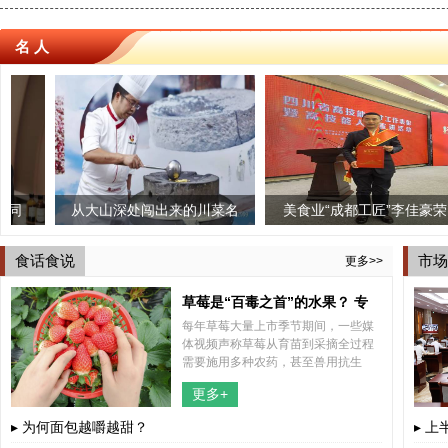
名 人
从大山深处闯出来的川菜名
美食业“成都工匠”李佳豪荣
三个椰子
“時味
厨——龙小强
获“四川技能大师”荣誉称号
店启幕 
食话食说
市场
更多>>
草莓是“百毒之首”的水果？ 专
每年草莓大量上市季节期间，一些媒
家“五问五答”为你解惑
体视频声称草莓从育苗到采摘全过程
需要施用多种农药，甚至兽用抗生
素，认为草莓不能吃。这些视频不断
更多+
传播，引起公众关注，也引发了不少
网友的担心。
▸ 为何面包越嚼越甜？
▸ 