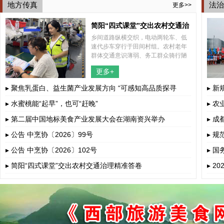
地方传真
法治
更多>>
简阳“四式课堂”交出农村交通治
乡间道路纵横交织，电动两轮车、低
理精准答卷
速代步车穿行于田间村组。农村老年
群体交通意识薄弱、务工群众骑行陋
习突出、孩童上下学接送风险暗藏，
更多+
多重道路安全隐患交织叠加。
▸ 聚焦乳蛋白、益生菌产业发展方向 “可感知高品质探寻
▸ 
荟”呼和浩...
▸ 水蜜桃能“起早”，也可“赶晚”
▸ 
▸ 第二届中国地标美食产业发展大会在湖南资兴举办
▸ 
▸ 公告 中烹协〔2026〕99号
▸ 
▸ 公告 中烹协〔2026〕102号
▸ 
若干
▸ 简阳“四式课堂”交出农村交通治理精准答卷
▸ 