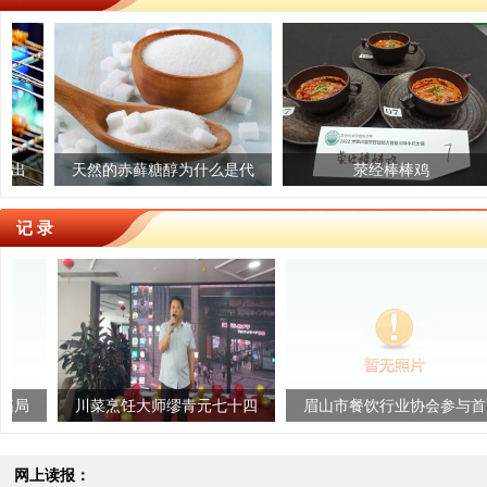
享预制菜 安全记心上
天然的赤藓糖醇为什么是代
爱媛冻橙
荥经棒棒鸡
糖“尖子生”？
记 录
川菜烹饪大师缪青元七十四
眉山市餐饮行业协会参与首
大山
岁寿宴圆满举行
届四川地方风味创新发展研
讨会取得圆满...
网上读报：