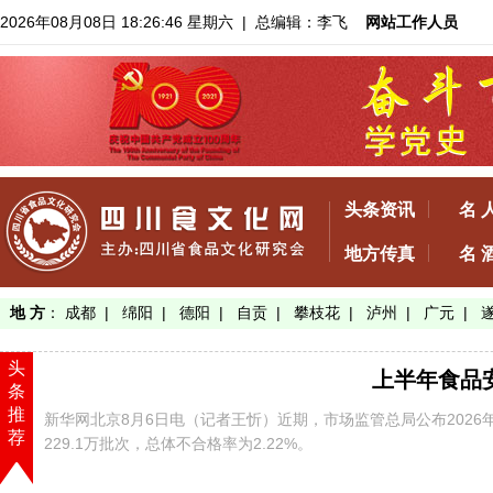
2026年08月08日 18:26:46 星期六
| 总编辑：李飞
网站工作人员
头条资讯
名 
地方传真
名 
地 方
：
成都
|
绵阳
|
德阳
|
自贡
|
攀枝花
|
泸州
|
广元
|
头
上半年食品安
条
推
新华网北京8月6日电（记者王忻）近期，市场监管总局公布202
荐
229.1万批次，总体不合格率为2.22%。
【了解详情】