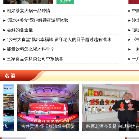
更多+
四川省、成都市、相关部门负责人、
餐饮界、学术界专家、协会嘉宾出
▸ 相如茶宴火锅一品钟情
▸ 
▸ “玩水+美食”双IP解锁夜游新体验
▸ 沙
▸ 尝鲜的含金量
▸ 
▸ “乡村大食堂”飘出幸福味 留守老人的日子越过越有滋味
▸ 
▸ 能量饮料怎么喝才科学？
▸ 
▸ 三家食品饮料类公司中报预喜
▸ 
名 酒
归根 “泰茶”老字号生根
古井贡酒·怀旧版演绎中国复
雅安蔡龙茶业：匠心制茶,一
醇厚老酒今又是 何以解忧在
古法榨
推进
古白酒文化之美
中国
生只做一杯茶
自身