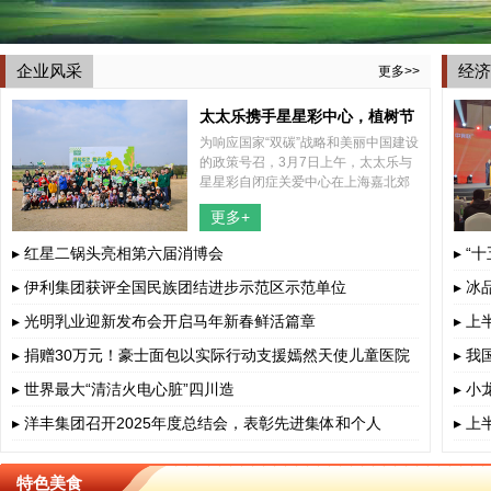
企业风采
经济
更多>>
太太乐携手星星彩中心，植树节
为响应国家“双碳”战略和美丽中国建设
共植希望之树
的政策号召，3月7日上午，太太乐与
星星彩自闭症关爱中心在上海嘉北郊
野公园内共同举办了一场别开生面的
更多+
2025年植树节特别活动，结合了植树
和捡跑两种形式，携手太太乐所帮
▸ 红星二锅头亮相第六届消博会
▸ “
▸ 伊利集团获评全国民族团结进步示范区示范单位
▸ 
▸ 光明乳业迎新发布会开启马年新春鲜活篇章
▸ 
▸ 捐赠30万元！豪士面包以实际行动支援嫣然天使儿童医院
▸ 
▸ 世界最大“清洁火电心脏”四川造
▸ 
▸ 洋丰集团召开2025年度总结会，表彰先进集体和个人
▸ 
特色美食