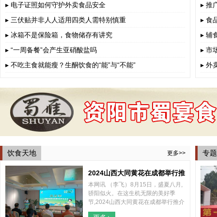
▸ 电子证照如何守护外卖食品安全
▸ 
▸ 三伏贴并非人人适用四类人需特别慎重
▸ 
▸ 冰箱不是保险箱，食物储存有讲究
▸ 
▸ “一周备餐”会产生亚硝酸盐吗
▸ 
▸ 不吃主食就能瘦？生酮饮食的“能”与“不能”
▸ 
饮食天地
专题
更多>>
2024山西大同黄花在成都举行推
本网讯 （李飞）8月15日，盛夏八月,
介会
骄阳似火。在这生机无限的美好季
节,2024山西大同黄花在成都举行推介
会，山西大同云州区区委、区政府和