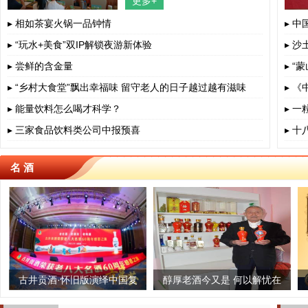
更多+
四川省、成都市、相关部门负责人、
餐饮界、学术界专家、协会嘉宾出
▸ 相如茶宴火锅一品钟情
▸ 
▸ “玩水+美食”双IP解锁夜游新体验
▸ 沙
▸ 尝鲜的含金量
▸ 
▸ “乡村大食堂”飘出幸福味 留守老人的日子越过越有滋味
▸ 
▸ 能量饮料怎么喝才科学？
▸ 
▸ 三家食品饮料类公司中报预喜
▸ 
名 酒
“泰茶”老字号生根
酒·怀旧版演绎中国复
雅安蔡龙茶业：匠心制茶,一
醇厚老酒今又是 何以解忧在
古法榨茶油
推进创新升
古白酒文化之美
中国
生只做一杯茶
自身
陈