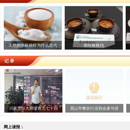
菜 安全记心上
赤藓糖醇为什么是代
爱媛冻橙
荥经棒棒鸡
红富士
羊肚
糖“尖子生”？
记 录
饪大师缪青元七十四
眉山市餐饮行业协会参与首
大山之子的
岁寿宴圆满举行
届四川地方风味创新发展研
锦升
讨会取得圆满...
网上读报：