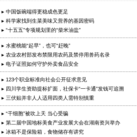
▸ 中国饭碗端得更稳成色更足
▸ 科学家找到生菜美味又营养的基因密码
▸ “十五五”专项规划里的“柴米油盐”
▸ 水蜜桃能“起早”，也可“赶晚”
▸ 农业农村部发布禁限用农药及禁停用兽药名录
▸ 电子证照如何守护外卖食品安全
▸ 123个职业标准向社会公开征求意见
▸ 四川学生资助提标扩面，社保卡“一卡通”发钱可追溯
▸ 三伏贴并非人人适用四类人需特别慎重
▸ “干细胞”被吹上天 当心受骗
▸ 第二届中国地标美食产业发展大会在湖南资兴举办
简阳“四式课堂”交出农村交通治理精准答卷
▸ 冰箱不是保险箱，食物储存有讲究