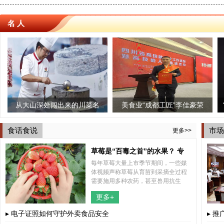
名 人
深处闯出来的川菜名
美食业“成都工匠”李佳豪荣
三个椰子椰子鸡
“時味”才是
厨——龙小强
获“四川技能大师”荣誉称号
店启幕 引领蓉
食话食说
市场
更多>>
时尚
草莓是“百毒之首”的水果？ 专
每年草莓大量上市季节期间，一些媒
家“五问五答”为你解惑
体视频声称草莓从育苗到采摘全过程
需要施用多种农药，甚至兽用抗生
素，认为草莓不能吃。这些视频不断
更多+
传播，引起公众关注，也引发了不少
网友的担心。
▸ 电子证照如何守护外卖食品安全
▸ 