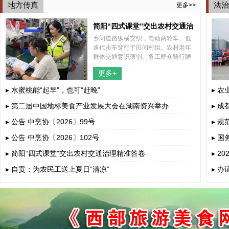
地方传真
法治
更多>>
简阳“四式课堂”交出农村交通治
乡间道路纵横交织，电动两轮车、低
理精准答卷
速代步车穿行于田间村组。农村老年
群体交通意识薄弱、务工群众骑行陋
习突出、孩童上下学接送风险暗藏，
更多+
多重道路安全隐患交织叠加。
▸ 水蜜桃能“起早”，也可“赶晚”
▸ 
▸ 第二届中国地标美食产业发展大会在湖南资兴举办
▸ 
▸ 公告 中烹协〔2026〕99号
▸ 
▸ 公告 中烹协〔2026〕102号
▸ 
若干
▸ 简阳“四式课堂”交出农村交通治理精准答卷
▸ 
▸ 自贡：为农民工送上夏日“清凉”
▸ 办