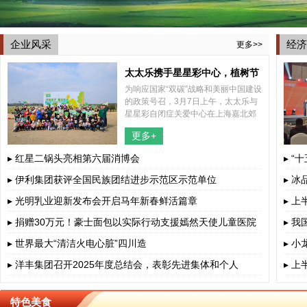
企业风采
经济
更多>>
太太乐携手星星彩中心，植树节
为响应国家“双碳”战略和美丽中国建设
共植希望之树
的政策号召，3月7日上午，太太乐与
星星彩自闭症关爱中心在上海嘉北郊
野公园内共同举办了一场别开生面的
更多+
2025年植树节特别活动，结合了植树
和捡跑两种形式，携手太太乐所帮
▸ 红星二锅头亮相第六届消博会
▸ “
▸ 伊利集团获评全国民族团结进步示范区示范单位
▸ 
▸ 光明乳业迎新发布会开启马年新春鲜活篇章
▸ 
▸ 捐赠30万元！豪士面包以实际行动支援嫣然天使儿童医院
▸ 
▸ 世界最大“清洁火电心脏”四川造
▸ 
▸ 洋丰集团召开2025年度总结会，表彰先进集体和个人
▸ 
特色美食