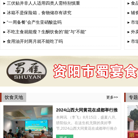
▸ 三伏贴并非人人适用四类人需特别慎重
▸ 
▸ 冰箱不是保险箱，食物储存有讲究
▸ 
▸ “一周备餐”会产生亚硝酸盐吗
▸ 
▸ 不吃主食就能瘦？生酮饮食的“能”与“不能”
▸ 
▸ 食用油开封两月就不能吃了吗
▸ 
饮食天地
专题
更多>>
2024山西大同黄花在成都举行推
本网讯 （李飞）8月15日，盛夏八月,
介会
骄阳似火。在这生机无限的美好季
节,2024山西大同黄花在成都举行推介
会，山西大同云州区区委、区政府和