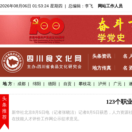
2026年08月06日 01:53:25 星期四
| 总编辑：李飞
网站工作人员
头条资讯
名 
地方传真
名 
地 方
：
成都
|
绵阳
|
德阳
|
自贡
|
攀枝花
|
泸州
|
广元
|
头
123个
条
推
新华社北京8月5日电（记者张晓洁）记者8月5日获悉，人力资源
荐
在技能人才评价工作网公示征求意见。
【了解详情】