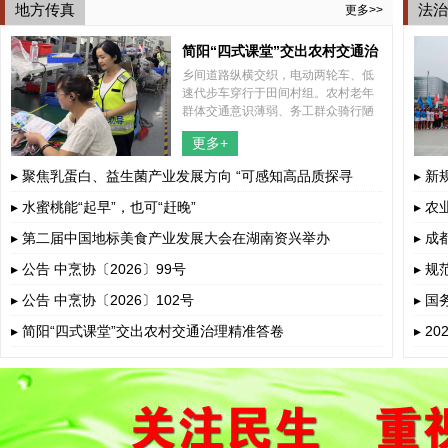
地方传真
法治
更多>>
简阳“四式课堂”交出农村交通治
乡间道路纵横交织，电动两轮车、低
理精准答卷
速代步车穿行于田间村组。农村老年
群体交通意识薄弱、务工群众骑行陋
习突出、孩童上下学接送风险暗藏，
更多+
多重道路安全隐患交织叠加。
▸ 聚焦乳蛋白、益生菌产业发展方向 “可感知高品质探寻
▸ 
荟”呼和浩...
▸ 水蜜桃能“起早”，也可“赶晚”
▸ 
▸ 第二届中国地标美食产业发展大会在湖南资兴举办
▸ 
▸ 公告 中烹协〔2026〕99号
▸ 
▸ 公告 中烹协〔2026〕102号
▸ 
若干
▸ 简阳“四式课堂”交出农村交通治理精准答卷
▸ 