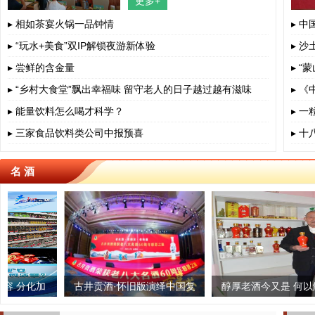
更多+
四川省、成都市、相关部门负责人、
餐饮界、学术界专家、协会嘉宾出
▸ 相如茶宴火锅一品钟情
▸ 
▸ “玩水+美食”双IP解锁夜游新体验
▸ 沙
▸ 尝鲜的含金量
▸ 
▸ “乡村大食堂”飘出幸福味 留守老人的日子越过越有滋味
▸ 
▸ 能量饮料怎么喝才科学？
▸ 
▸ 三家食品饮料类公司中报预喜
▸ 
名 酒
加
落叶归根 “泰茶”老字号生根
古井贡酒·怀旧版演绎中国复
雅安蔡龙茶业：匠心制茶,一
醇厚老酒今又是 何以解忧在
古白酒文化之美
中国
生只做一杯茶
自身