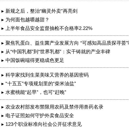
▸ 新规之后，整治“幽灵外卖”再亮剑
▸ 为何面包越嚼越甜？
▸ 上半年食品安全监督抽检不合格率2.22%
▸ 聚焦乳蛋白、益生菌产业发展方向 “可感知高品质探寻荟
特举办
▸ 从“中国乳都”到“世界乳都”：实干铸就的产业丰碑
▸ 中国饭碗端得更稳成色更足
▸ 科学家找到生菜美味又营养的基因密码
▸ “十五五”专项规划里的“柴米油盐”
▸ 水蜜桃能“起早”，也可“赶晚”
▸ 农业农村部发布禁限用农药及禁停用兽药名录
▸ 电子证照如何守护外卖食品安全
成都公安再次获评两个全国“枫桥式公安派出所”
▸ 123个职业标准向社会公开征求意见