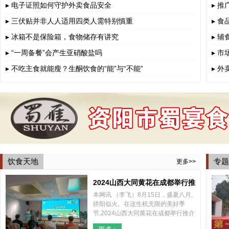
▸ 电子证照如何守护外卖食品安全
▸ 
▸ 三伏贴并非人人适用四类人需特别慎重
▸ 
▸ 冰箱不是保险箱，食物储存有讲究
▸ 
▸ “一周备餐”会产生亚硝酸盐吗
▸ 
▸ 不吃主食就能瘦？生酮饮食的“能”与“不能”
▸ 
饮食天地
专题
更多>>
2024山西大同黄花在成都举行推
本网讯 （李飞）8月15日，盛夏八月,
介会
骄阳似火。在这生机无限的美好季
节,2024山西大同黄花在成都举行推介
会，山西大同云州区区委、区政府和