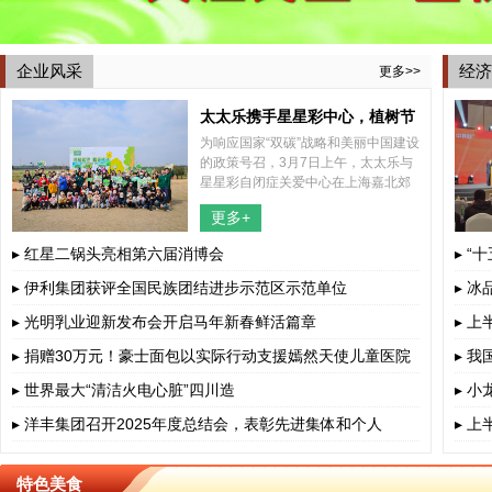
企业风采
经济
更多>>
太太乐携手星星彩中心，植树节
为响应国家“双碳”战略和美丽中国建设
共植希望之树
的政策号召，3月7日上午，太太乐与
星星彩自闭症关爱中心在上海嘉北郊
野公园内共同举办了一场别开生面的
更多+
2025年植树节特别活动，结合了植树
和捡跑两种形式，携手太太乐所帮
▸ 红星二锅头亮相第六届消博会
▸ “
▸ 伊利集团获评全国民族团结进步示范区示范单位
▸ 
▸ 光明乳业迎新发布会开启马年新春鲜活篇章
▸ 
▸ 捐赠30万元！豪士面包以实际行动支援嫣然天使儿童医院
▸ 
▸ 世界最大“清洁火电心脏”四川造
▸ 
▸ 洋丰集团召开2025年度总结会，表彰先进集体和个人
▸ 
特色美食