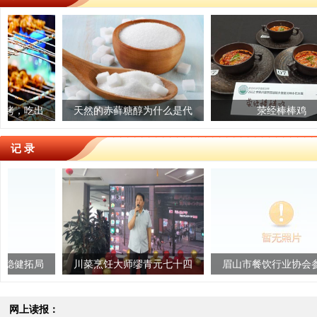
出
乐享预制菜 安全记心上
天然的赤藓糖醇为什么是代
爱媛冻橙
荥经棒棒鸡
糖“尖子生”？
记 录
局
川菜烹饪大师缪青元七十四
眉山市餐饮行业协会参与首
岁寿宴圆满举行
届四川地方风味创新发展研
讨会取得圆满...
网上读报：