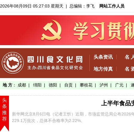
2026年08月09日 05:27:03 星期天
| 总编辑：李飞
网站工作人员
头条资讯
名 
地方传真
名 
地 方
：
成都
|
绵阳
|
德阳
|
自贡
|
攀枝花
|
泸州
|
广元
|
头
上半年食品安
条
推
新华网北京8月6日电（记者王忻）近期，市场监管总局公布202
荐
229.1万批次，总体不合格率为2.22%。
【了解详情】