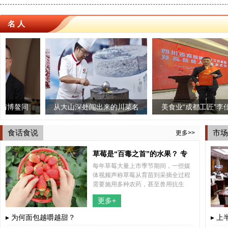
名 人
从大山深处闯出来的川菜名
美食业“成都工匠”李佳豪荣
赢
厨——龙小强
获“四川技能大师”荣誉称号
食话食说
市场
更多>>
草莓是“百毒之首”的水果？ 专
每年草莓大量上市季节期间，一些媒
家“五问五答”为你解惑
体视频声称草莓从育苗到采摘全过程
需要施用多种农药，甚至兽用抗生
素，认为草莓不能吃。这些视频不断
更多+
传播，引起公众关注，也引发了不少
网友的担心。
▸ 为何面包越嚼越甜？
▸ 