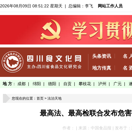
2026年08月09日 08:51:23 星期天
| 总编辑：李飞
网站工作人员
头条资讯
名 
地方传真
名 
地 方
：
成都
|
绵阳
|
德阳
|
自贡
|
攀枝花
|
泸州
|
广元
|
您现在的位置：
首页
>
法治天地
最高法、最高检联合发布危害
作者： | 来源：中国食品报 | 发布于：2022