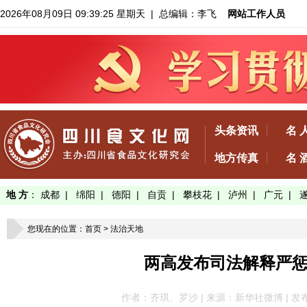
2026年08月09日 09:39:25 星期天
| 总编辑：李飞
网站工作人员
头条资讯
名 
地方传真
名 
地 方
：
成都
|
绵阳
|
德阳
|
自贡
|
攀枝花
|
泸州
|
广元
|
您现在的位置：
首页
>
法治天地
两高发布司法解释严
作者：齐琪、罗沙 | 来源：新华社微博 | 发布于：20