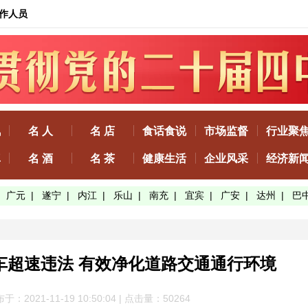
作人员
讯
名 人
名 店
食话食说
市场监督
行业聚
真
名 酒
名 茶
健康生活
企业风采
经济新
|
广元
|
遂宁
|
内江
|
乐山
|
南充
|
宜宾
|
广安
|
达州
|
巴
车超速违法 有效净化道路交通通行环境
于：2021-11-19 10:50:04 | 点击量：50
264