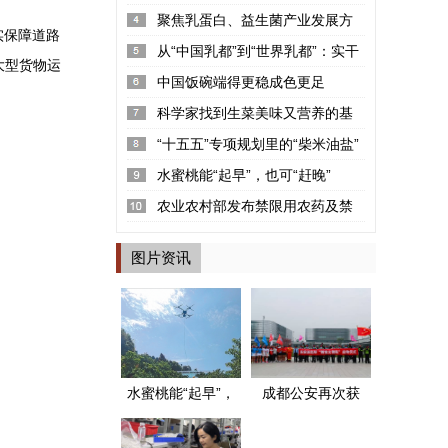
率2.22%
聚焦乳蛋白、益生菌产业发展方
实保障道路
向 “可感知高品质探寻荟”呼和浩...
从“中国乳都”到“世界乳都”：实干
大型货物运
铸就的产业丰碑
中国饭碗端得更稳成色更足
科学家找到生菜美味又营养的基
因密码
“十五五”专项规划里的“柴米油盐”
水蜜桃能“起早”，也可“赶晚”
农业农村部发布禁限用农药及禁
停用兽药名录
图片资讯
水蜜桃能“起早”，
成都公安再次获
也可“赶晚”
评两个全国“枫桥