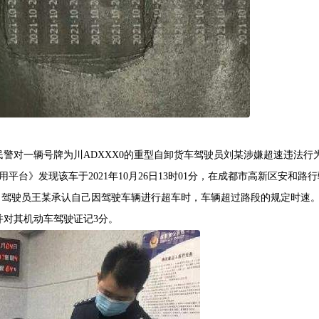
民警对一辆号牌为川ADXXX0的重型自卸货车驾驶员刘某涉嫌超速违法行
台》发现该车于2021年10月26日13时01分，在成都市高新区安和路
问，驾驶员王某承认自己因驾驶车辆进行超车时，车辆超过路段的规定时速
并对其机动车驾驶证记3分。