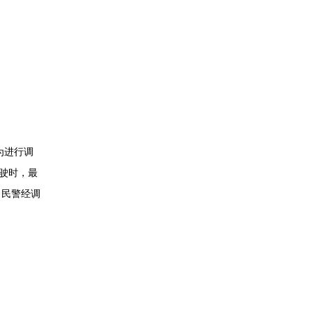
为进行调
行驶时，最
。民警经调