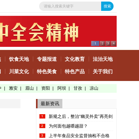
1
2
3
4
焦
饮食天地
专题报道
文化教育
法治天地
闻
川菜文化
特色美食
特色产品
关于我们
中
|
雅安
|
眉山
|
资阳
|
阿坝
|
甘孜
|
凉山
最新资讯
新规之后，整治“幽灵外卖”再亮剑
为何面包越嚼越甜？
上半年食品安全监督抽检不合格