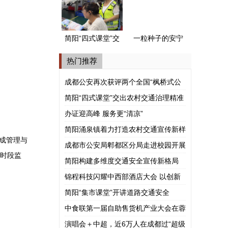
式公安派出所”
简阳“四式课堂”交
一粒种子的安宁
出农村交通治理
河谷之旅
热门推荐
精准答卷
成都公安再次获评两个全国“枫桥式公
安派出所”
简阳“四式课堂”交出农村交通治理精准
答卷
办证迎高峰 服务更“清凉”
简阳涌泉镇着力打造农村交通宣传新样
成管理与
板
成都市公安局郫都区分局走进校园开展
全时段监
涉外法治宣讲
简阳构建多维度交通安全宣传新格局
锦程科技闪耀中西部酒店大会 以创新
模式赋能酒旅产业共赢
简阳“集市课堂”开讲道路交通安全
中食联第一届自助售货机产业大会在蓉
举行
演唱会＋中超，近6万人在成都过“超级