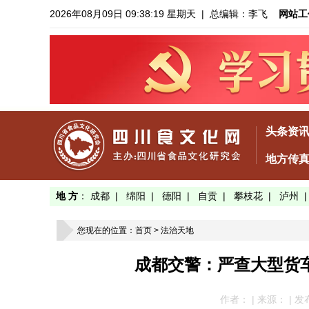
2026年08月09日 09:38:20 星期天
| 总编辑：李飞
网站工
头条资
地方传
地 方
：
成都
|
绵阳
|
德阳
|
自贡
|
攀枝花
|
泸州
您现在的位置：
首页
>
法治天地
成都交警：严查大型货
作者： | 来源： | 发布