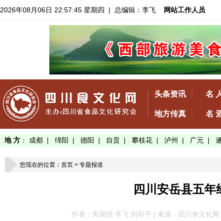
2026年08月06日 22:57:47 星期四
| 总编辑：李飞
网站工作人员
头条资讯
名 
地方传真
名 
地 方
：
成都
|
绵阳
|
德阳
|
自贡
|
攀枝花
|
泸州
|
广元
|
您现在的位置：
首页
>
专题报道
四川安岳县五年
作者：朱国强 李飞 刘和平 | 来源：四川食文化网 | 发布于