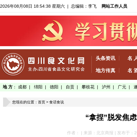
2026年08月08日 18:54:39 星期六
| 总编辑：李飞
网站工作人员
头条资讯
名 
地方传真
名 
地 方
：
成都
|
绵阳
|
德阳
|
自贡
|
攀枝花
|
泸州
|
广元
|
您现在的位置：
首页
>
食话食说
“拿捏”脱发焦
作者： | 来源：北京商报 | 发布于：2021-