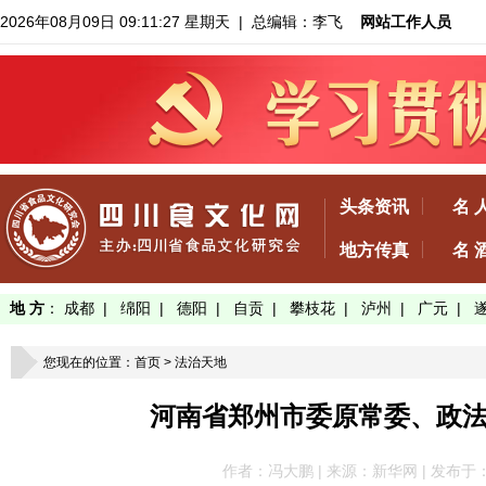
2026年08月09日 09:11:28 星期天
| 总编辑：李飞
网站工作人员
头条资讯
名 
地方传真
名 
地 方
：
成都
|
绵阳
|
德阳
|
自贡
|
攀枝花
|
泸州
|
广元
|
您现在的位置：
首页
>
法治天地
河南省郑州市委原常委、政
作者：冯大鹏 | 来源：新华网 | 发布于：2021