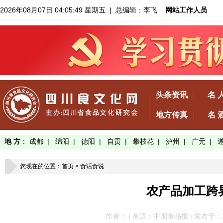
2026年08月07日 04:05:50 星期五
| 总编辑：李飞
网站工作人员
头条资讯
名 
地方传真
名 
地 方
：
成都
|
绵阳
|
德阳
|
自贡
|
攀枝花
|
泸州
|
广元
|
您现在的位置：
首页
>
食话食说
农产品加工跨
作者： | 来源：中国食品报 | 发布于：2021