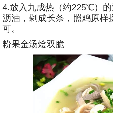
4.放入九成热（约225℃
沥油，剁成长条，照鸡原样
可。
粉果金汤烩双脆