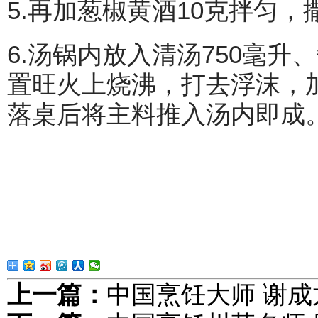
5.再加葱椒黄酒10克拌匀
6.汤锅内放入清汤750毫升
置旺火上烧沸，打去浮沫，
落桌后将主料推入汤内即成
上一篇：
中国烹饪大师 谢成