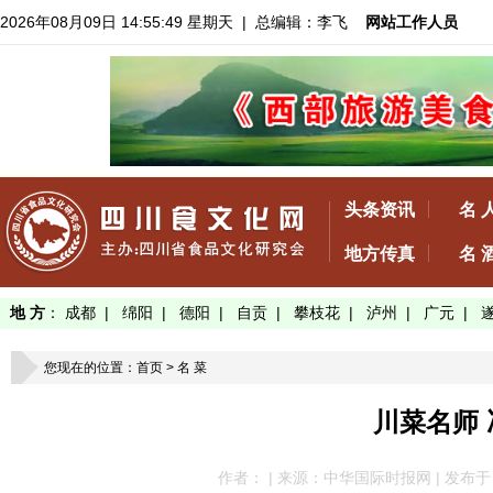
2026年08月09日 14:55:50 星期天
| 总编辑：李飞
网站工作人员
头条资讯
名 
地方传真
名 
地 方
：
成都
|
绵阳
|
德阳
|
自贡
|
攀枝花
|
泸州
|
广元
|
您现在的位置：
首页
>
名 菜
川菜名师
作者： | 来源：中华国际时报网 | 发布于：202