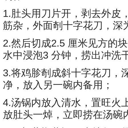
1.肚头用刀片开，剥去外皮
筋杂，外面剞十字花刀，深为
2.然后切成2.5 厘米见方
水中浸泡3 分钟，捞出冲洗
3.将鸡胗剞成斜十字花刀，
净，放入另一碗内备用；
4.汤锅内放入清水，置旺火
放肚头一焯，立即捞在汤碗