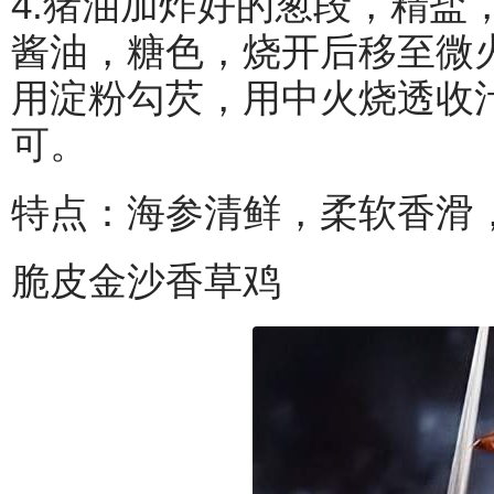
4.猪油加炸好的葱段，精盐
酱油，糖色，烧开后移至微火
用淀粉勾芡，用中火烧透收
可。
特点：海参清鲜，柔软香滑
脆皮金沙香草鸡