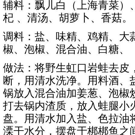
辅料：飘儿白（上海青菜）
杞 、清汤、胡萝卜、香菇。
调料：盐、味精、鸡精、大
椒、泡椒、混合油、白糖、
做法：将野生虹口岩蛙去皮
断，用清水洗净。用料酒、
锅放入混合油加姜葱、泡椒
打去锅内渣质，放入蛙腿小
盘。用清水加入盐、色拉油
溧干水分，摆盘于梆梆鱼之