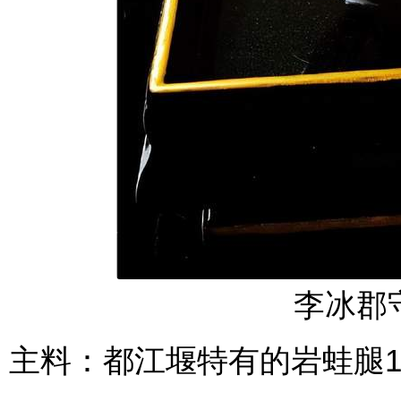
李冰郡
主料：都江堰特有的岩蛙腿1