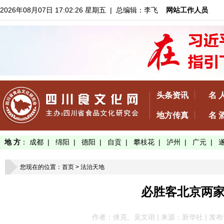
2026年08月07日 17:02:26 星期五
| 总编辑：李飞
网站工作人员
头条资讯
名 
地方传真
名 
地 方
：
成都
|
绵阳
|
德阳
|
自贡
|
攀枝花
|
泸州
|
广元
|
您现在的位置：
首页
>
法治天地
必胜客北京两
作者：侠克、吴文诩 | 来源：新华社 | 发布于：20