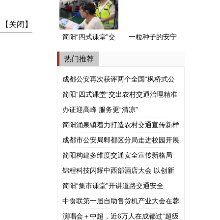
式公安派出所”
 【
关闭
】
简阳“四式课堂”交
一粒种子的安宁
出农村交通治理
河谷之旅
热门推荐
精准答卷
成都公安再次获评两个全国“枫桥式公
安派出所”
简阳“四式课堂”交出农村交通治理精准
答卷
办证迎高峰 服务更“清凉”
简阳涌泉镇着力打造农村交通宣传新样
板
成都市公安局郫都区分局走进校园开展
涉外法治宣讲
简阳构建多维度交通安全宣传新格局
锦程科技闪耀中西部酒店大会 以创新
模式赋能酒旅产业共赢
简阳“集市课堂”开讲道路交通安全
中食联第一届自助售货机产业大会在蓉
举行
演唱会＋中超，近6万人在成都过“超级