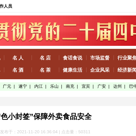
作人员
讯
名 人
名 店
食话食说
市场监督
行业聚
真
名 酒
名 茶
健康生活
企业风采
经济新
|
广元
|
遂宁
|
内江
|
乐山
|
南充
|
宜宾
|
广安
|
达州
|
巴
黄色小封签”保障外卖食品安全
布于：2021-11-20 16:36:04 | 点击量：50
311