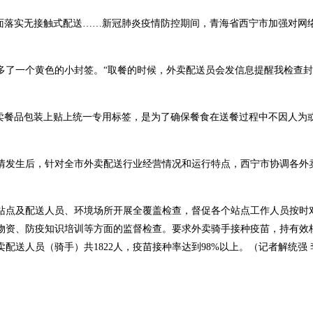
全面落实无接触式配送……新冠肺炎疫情防控期间，青海省西宁市加强对网
多了一个黄色的小封签。“取餐的时候，外卖配送员会发信息提醒我检查
外卖餐品包装上贴上统一专用标签，是为了确保餐食在送餐过程中不因人为
情发生后，针对全市外卖配送行业经营情况和运行特点，西宁市协调各外
站点及配送人员、环境场所开展全覆盖检查，督促各个站点工作人员按时
物资、防疫知识培训等方面的监督检查。要求外卖骑手接种疫苗，持有效
送人员（骑手）共1822人，疫苗接种率达到98%以上。
（记者解统强 