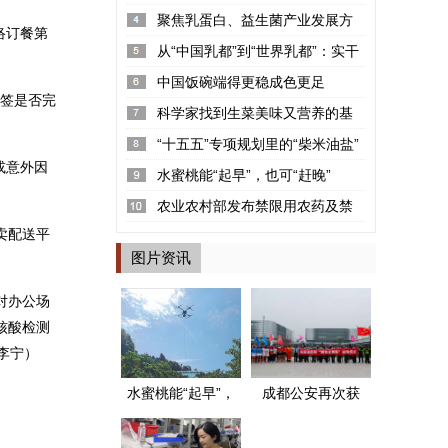
率2.22%
聚焦乳蛋白、益生菌产业发展方
络订餐第
向 “可感知高品质探寻荟”呼和浩...
从“中国乳都”到“世界乳都”：实干
铸就的产业丰碑
中国饭碗端得更稳成色更足
封签是否完
科学家找到生菜美味又营养的基
因密码
“十五五”专项规划里的“柴米油盐”
或意外因
水蜜桃能“起早”，也可“赶晚”
农业农村部发布禁限用农药及禁
卖配送平
停用兽药名录
图片资讯
对办公场
核酸检测
李宁）
水蜜桃能“起早”，
成都公安再次获
也可“赶晚”
评两个全国“枫桥