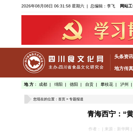
2026年08月08日 06:31:58 星期六
| 总编辑：李飞
网站工
头条资
地方传
地 方
：
成都
|
绵阳
|
德阳
|
自贡
|
攀枝花
|
泸州
您现在的位置：
首页
>
专题报道
青海西宁：“
作者： | 来源：新华网 | 发