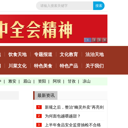
1
2
3
4
焦
饮食天地
专题报道
文化教育
法治天地
闻
川菜文化
特色美食
特色产品
关于我们
中
|
雅安
|
眉山
|
资阳
|
阿坝
|
甘孜
|
凉山
最新资讯
新规之后，整治“幽灵外卖”再亮剑
为何面包越嚼越甜？
上半年食品安全监督抽检不合格